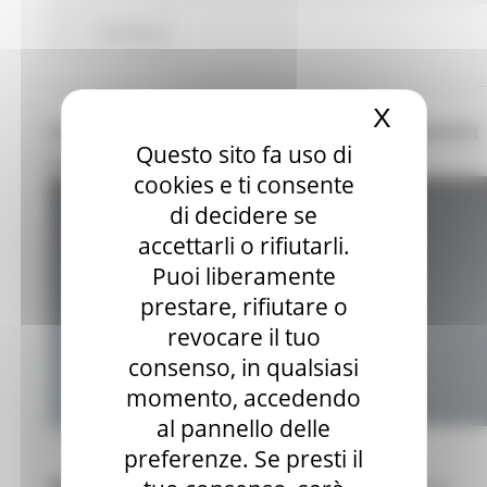
Continua..
X
Nascond
SELFIEMPLOYMENT, DAL 22 FEBBRAIO INCENTIVI
Questo sito fa uso di
ANCHE PER DONNE E DISOCCUPATI
cookies e ti consente
di decidere se
accettarli o rifiutarli.
Puoi liberamente
prestare, rifiutare o
revocare il tuo
consenso, in qualsiasi
momento, accedendo
al pannello delle
LUNEDÌ 15 FEBBRAIO 2021 09:54
preferenze. Se presti il
Selfiemployment
, dal 22 febbraio al via la nuova