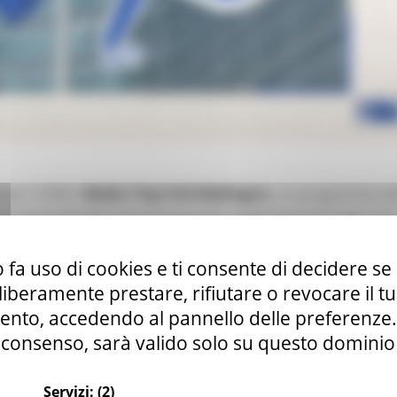
per il 2026 i
Media Trips EUinMyRegion
, un programma d
sati ad approfondire il funzionamento dell’Unione Europea e le
ono aperte fino al
31 maggio 2026
e il programma si svolger
 fa uso di cookies e ti consente di decidere se 
formativa a
Bruxelles
per entrare nel cuore delle istituzioni
i liberamente prestare, rifiutare o revocare il 
nto, accedendo al pannello delle preferenze. S
consenso, sarà valido solo su questo dominio
 Formazione professionale
Continua..
Servizi:
(2)