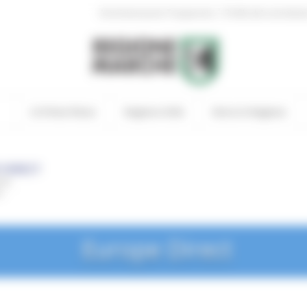
|
Amministrazione Trasparente
Profilo del committen
In Primo Piano
Regione Utile
Entra in Regione
Europe Direct