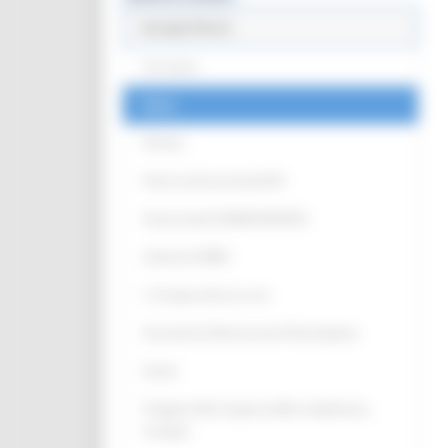
Europe Direct
Chi siamo
News
Partner
Punti Locali territoriali ED
Punto locale EUROGUIDANCE
Antenna EURES
L' Europa intorno a me
Strumenti di Democrazia Partecipativa
Eventi
Progetto Alla Scoperta della cittadinanza
europea