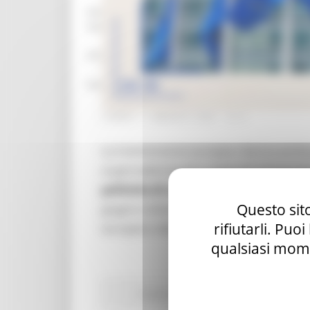
mar – gio 8.00-14.00
mar – gio 15.00-18.00
Chat on line:
mar - mer - gio 9.30-12.30
LUNEDÌ 11 MAGGIO 2026 12:41
La Commissione europea rilancia anche 
ai giornalisti locali e regionali interes
politiche di coesione
. Le candidature s
Questo sito
giugno e dicembre 2026. Un’occasione 
rifiutarli. Puo
europee e del giornalismo UE.
qualsiasi mome
Fondi Europei
EU Direct
Giovani
Lavoro