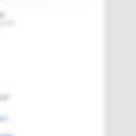
eo
ta l’UE.
one”