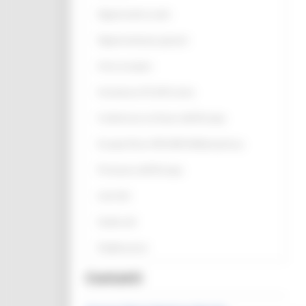
Opportunità scuole
Opportunità per giovani
Anno europeo
Assistenza UE all’Ucraina
Conferenza sul futuro dell'Europa
Europe Direct ON LINE #IoRestoaCasa
Primavera dell'Europa
Link Utili
Guide utili
Pubblicazioni
Contatti