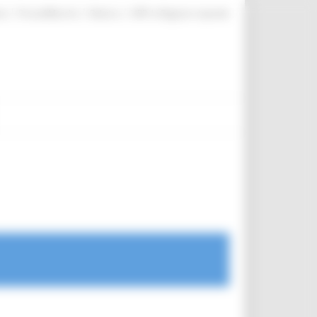
|
|
|
te
ProcediMarche
Rubrica
URP: la Regione risponde