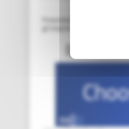
Presentazione della proposta d
gli imprenditori europei