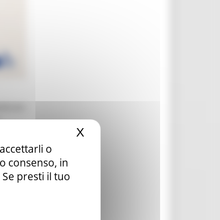
edicato
X
Nascondi il banner dei c
à tra
accettarli o
tuo consenso, in
e presti il tuo