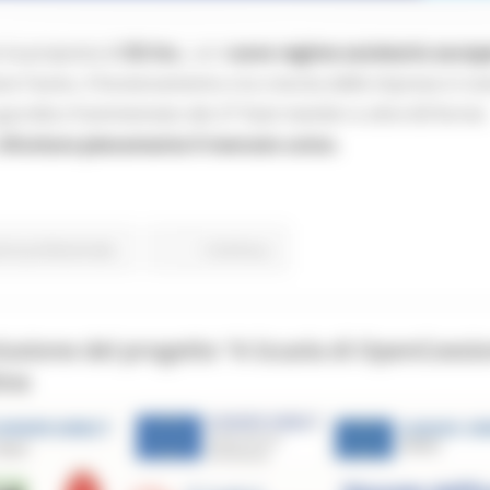
 la proposta di
EU Inc.
, un n
uovo regime societario europ
are l’avvio, il funzionamento e la crescita delle imprese in tut
 giuridico frammentato dei 27 Stati membri e oltre 60 forme
sfruttare pienamente il mercato unico.
one professionale
Continua..
lusione del progetto “A Scuola di OpenCoesi
ine