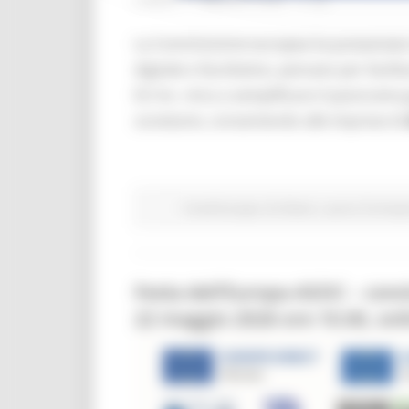
LUNEDÌ 11 MAGGIO 2026 11:06
La Commissione europea ha presentato
digitale e facoltativo, pensato per facilit
EU Inc. mira a semplificare il panorama
societarie, consentendo alle imprese di
Fondi Europei
EU Direct
Lavoro Formazi
Festa dell’Europa ASOC – conc
22 maggio 2026 ore 10.00, onl