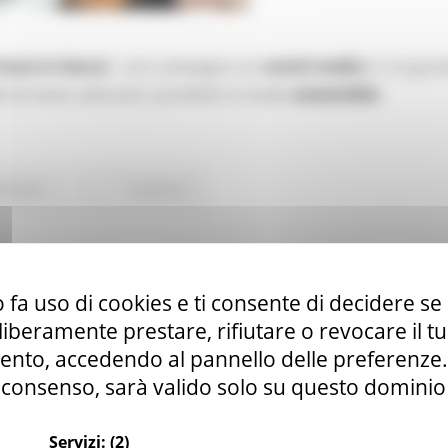
 mare in bocca
", una campagna sui
social media
in cui gran
tti di mare catturati o prodotti in modo
sostenibile
 Estero
Continua..
opea nelle narrazioni sul crimine
 fa uso di cookies e ti consente di decidere se 
i liberamente prestare, rifiutare o revocare il 
nto, accedendo al pannello delle preferenze. S
consenso, sarà valido solo su questo dominio
Servizi:
(2)