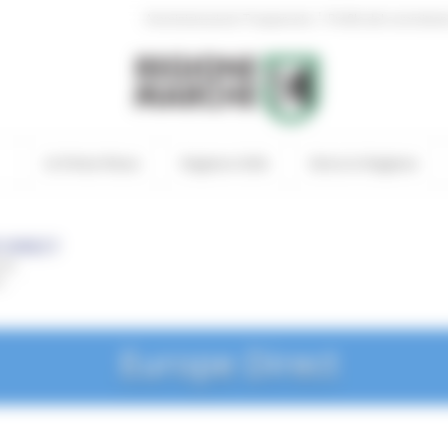
|
Amministrazione Trasparente
Profilo del committen
In Primo Piano
Regione Utile
Entra in Regione
Europe Direct