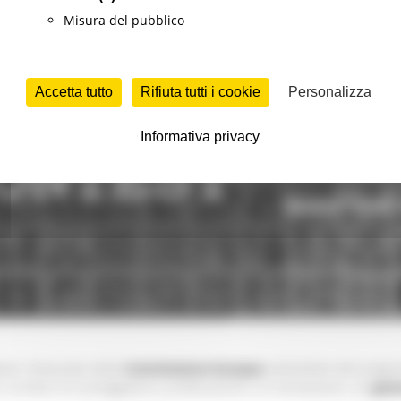
Misura del pubblico
Accetta tutto
Rifiuta tutti i cookie
Personalizza
Informativa privacy
ori, finanziato dalla
Commissione Europea
nell’ambito del prog
 e scrittori di sceneggiature, professionisti o in formazione, sul
gene