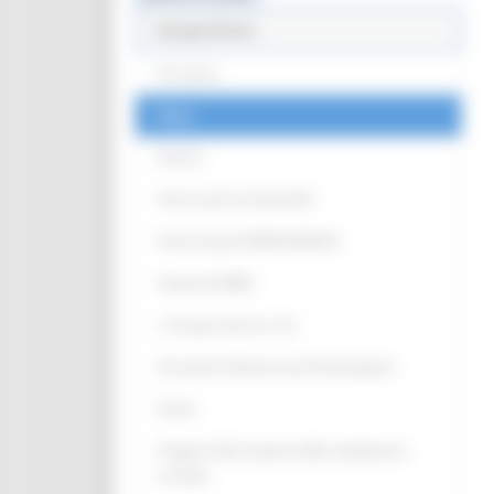
Europe Direct
Chi siamo
News
Partner
Punti Locali territoriali ED
Punto locale EUROGUIDANCE
Antenna EURES
L' Europa intorno a me
Strumenti di Democrazia Partecipativa
Eventi
Progetto Alla Scoperta della cittadinanza
europea