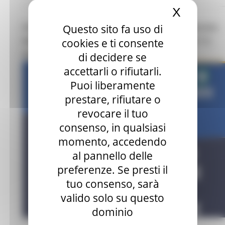
X
Nascond
FESTA DELL’EUROPA AD AMANDOLA 15 MAGGIO.
Questo sito fa uso di
INAUGURAZIONE ANTENNA EUROPE DIRECT E
cookies e ti consente
INCONTRO SUI GIOVANI E L’UE
di decidere se
accettarli o rifiutarli.
Puoi liberamente
prestare, rifiutare o
revocare il tuo
consenso, in qualsiasi
momento, accedendo
al pannello delle
preferenze. Se presti il
tuo consenso, sarà
valido solo su questo
dominio
VENERDÌ 8 MAGGIO 2026 11:38