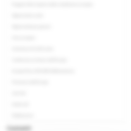
Progetto Alla Scoperta della cittadinanza europea
Opportunità scuole
Opportunità per giovani
Anno europeo
Assistenza UE all’Ucraina
Conferenza sul futuro dell'Europa
Europe Direct ON LINE #IoRestoaCasa
Primavera dell'Europa
Link Utili
Guide utili
Pubblicazioni
Contatti