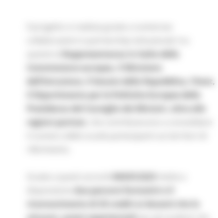
Il progetto si realizza grazie a numerose
collaborazioni e partnership istituzionali: tra
queste la
Rappresentanza in Italia della
Commissione europea, il Ministero
dell’Istruzione, il Senato della Repubblica, l’Istat,
il Dipartimento per le Politiche Europee della
Presidenza del Consiglio dei Ministri, oltre alle
regioni partner
, che contribuiscono a consolidare
il numero delle scuole partecipanti sui territori di
riferimento.
Grazie a questi accordi
#ASOC2223
mette a
disposizione
due percorsi formativi e il
riconoscimento di 25 crediti ai docenti che lo
attuano
,
premi esperienziali
per gli studenti che