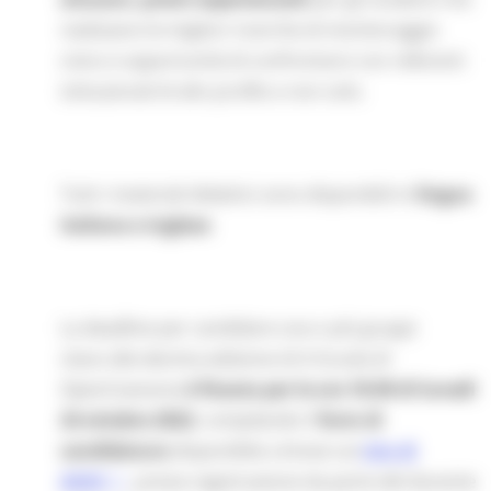
realizzano le migliori ricerche di monitoraggio
civico e opportunità di confrontarsi con referenti
istituzionali di alto profilo e non solo.
Tutti i materiali didattici sono disponibili in
lingua
italiana e inglese
.
La deadline per candidare una o più gruppi
classi alla decima edizione di A Scuola di
OpenCoesione
è fissata per le ore 18.00 di lunedì
24 ottobre 2022
, compilando il
form di
candidatura
disponibile a breve sul
sito di
ASOC
, previa registrazione da parte del docente