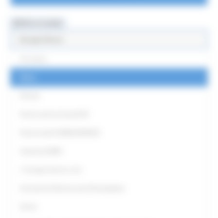
MENU & Contatti
Europe Direct
Chi siamo
News
Partner
Punti Locali territoriali ED
Punto locale EUROGUIDANCE
Antenna EURES
L' Europa intorno a me
Strumenti di Democrazia Partecipativa
Eventi