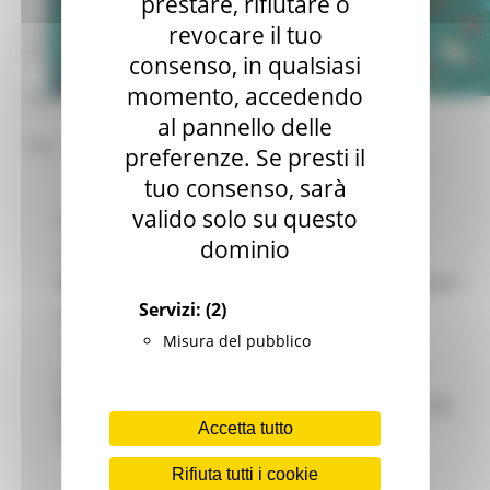
prestare, rifiutare o
mar – gio 8.00-14.00
revocare il tuo
mar – gio 15.00-18.00
consenso, in qualsiasi
momento, accedendo
Chat on line:
al pannello delle
mar - mer - gio 9.30-12.30
preferenze. Se presti il
tuo consenso, sarà
valido solo su questo
A Scuola di OpenCoesione” (ASOC) nasce in
dominio
accordo con il
Ministero
dell’Istruzione,
nell’ambito dell’iniziativa di open
Servizi:
(2)
government sulle politiche di
Misura del pubblico
coesione
OpenCoesione
, coordinata
dal
Dipartimento per le Politiche di
Coesione
presso la Presidenza del Consiglio dei
Accetta tutto
Ministri.
Rifiuta tutti i cookie