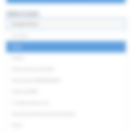
MENU & Contatti
Europe Direct
Chi siamo
News
Partner
Punti Locali territoriali ED
Punto locale EUROGUIDANCE
Antenna EURES
L' Europa intorno a me
Strumenti di Democrazia Partecipativa
Eventi