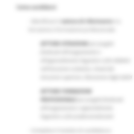
Come candidarsi
- Identificare il
settore di riferimento
tra
Istruzione e Formazione professionale:
SETTORE ISTRUZIONE
per progetti
finalizzati all’insegnamento e
all’apprendimento linguistico a fini didattici
nell’istruzione scolastica, Università
Istruzione superiore, Educazione degli adulti
SETTORE FORMAZIONE
PROFESSIONALE
per progetti finalizzati
all’insegnamento e apprendimento
linguistico a fini professionalizzanti
- Compilare il modulo di candidatura