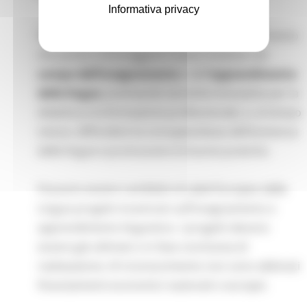
Informativa privacy
Il
Label europeo delle lingue
è un riconoscimento
che punta a incoraggiare nuove iniziative nel
campo dell’insegnamento
e dell
’apprendimento
delle lingue
, premiando tecniche innovative per la
didattica e la formazione professionale, e, al tempo
stesso, diffondere la consapevolezza dell’esistenza
delle lingue e promuovere le buone pratiche.
Possono essere candidati al Label Europeo delle
Lingue progetti incentrati sull’insegnamento e
apprendimento linguistico. I progetti devono
essere già ultimati o in fase conclusiva di
realizzazione. Al riconoscimento non sono abbinati
finanziamenti economici nazionali o europei.