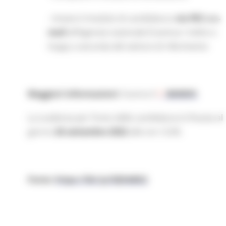
- Inviare il modulo di candidatura
via PEC o e-
mail
all’Agenzia nazionale Erasmus+ Indire o
Inapp a seconda del settore di riferimento
Maggiori informazioni:
Scarica il
BANDO
La scadenza per l’invio delle candidature è fissata al
giorno
26 settembre 2022
alle ore 12:00.
Fonte
:
https://bit.ly/3Qhb8G2