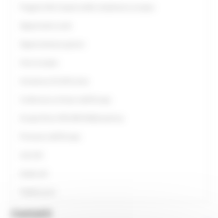
Progetto Alla Scoperta della cittadinanza europea
Opportunità scuole
Opportunità per giovani
Anno europeo
Assistenza UE all’Ucraina
Conferenza sul futuro dell'Europa
Europe Direct ON LINE #IoRestoaCasa
Primavera dell'Europa
Link Utili
Guide utili
Pubblicazioni
Contatti