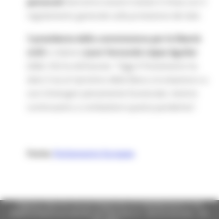
personali
dovranno essere trattati in linea con il
regolamento generale sulla protezione dei dati.
I
l presidente della commissione per le libertà
civili
e relatore
Juan Fernando López Aguilar
(S&D, ES) ha dichiarato: "Oggi il Parlamento ha
dato il via al ripristino della libera circolazione e a
uno Schengen pienamente funzionale, mentre
continuiamo a combattere questa pandemia".
Fonte:
Parlamento Europeo
Regione Marche Giunta Regionale (CF 80008630420 P.IVA
00481070423) via Gentile da Fabriano, 9 - 60125 Ancona - tel.