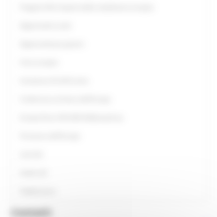
Progetto Alla Scoperta della cittadinanza europea
Opportunità scuole
Opportunità per giovani
Anno europeo
Assistenza UE all’Ucraina
Conferenza sul futuro dell'Europa
Europe Direct ON LINE #IoRestoaCasa
Primavera dell'Europa
Link Utili
Guide utili
Pubblicazioni
Contatti