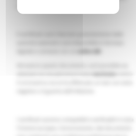
economica e la libera circolazione europea
Il certificato sarà rilasciato gratuitamente dalle
autorità nazionali e sarà disponibile in formato
digitale o cartaceo con un
codice QR
.
Attraverso questo documento, sarà possibile sia
attestare se una persona è stata
vaccinata
contro
il coronavirus sia se ha effettuato un test con esito
negativo o è guarita dall'infezione.
I certificati saranno compatibili e verificabili in tutta
l'Unione europea. Ciononostante, tale documento