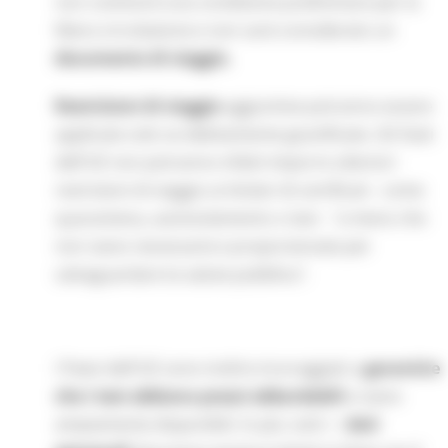
non costituirà una condizione preliminare per la
libera circolazione e non sarà considerato un
documento di viaggio.
Restrizioni di viaggio
aggiuntive potranno essere
applicate solo se debitamente giustificate. Gli Stati
dell'UE non potranno infatti imporre ulteriori
restrizioni di viaggio ai titolari di certificati - come
quarantena, autoisolamento o test - "a meno che
non siano necessarie e proporzionate per
salvaguardare la salute pubblica".
I Paesi dell'UE sono inoltre incoraggiati a
garantire
che i test abbiano prezzi abbordabili
e siano
ampiamente disponibili. In più, tutti i i
dati