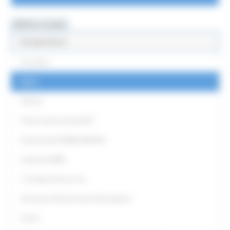
MENU & Contatti
Europe Direct
Chi siamo
News
Partner
Punti Locali territoriali ED
Punto locale EUROGUIDANCE
Antenna EURES
L' Europa intorno a me
Strumenti di Democrazia Partecipativa
Eventi