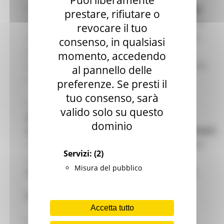
Puoi liberamente
Come parte dell’evento, il
Networking Village
prestare, rifiutare o
aprirà il
1° luglio 2026 alle 17:00
, offrendo uno
revocare il tuo
spazio dinamico in cui i partecipanti potranno
consenso, in qualsiasi
presentare il proprio lavoro, condividere
momento, accedendo
esperienze e connettersi con partner di tutta la
al pannello delle
comunità delle Strategie.
preferenze. Se presti il
tuo consenso, sarà
Sono invitati a candidarsi
progetti, aree
valido solo su questo
prioritarie, segretariati strategici, ONG,
dominio
programmi Interreg e altre iniziative pertinenti
per ospitare uno stand e presentare le proprie
Servizi:
(2)
attività durante la sessione di networking.
Misura del pubblico
Scadenza per le domande: 15 maggio 2026
.
Informazioni sull’evento
Accetta tutto
L’edizione 2026 si svolgerà
8–9 luglio 2026
a