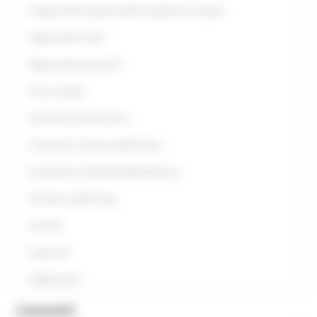
Progetto Alla Scoperta della cittadinanza europea
Opportunità scuole
Opportunità per giovani
Anno europeo
Assistenza UE all’Ucraina
Conferenza sul futuro dell'Europa
Europe Direct ON LINE #IoRestoaCasa
Primavera dell'Europa
Link Utili
Guide utili
Pubblicazioni
Contatti