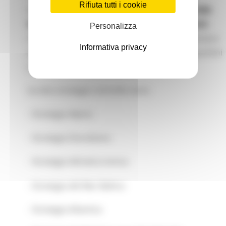
Rifiuta tutti i cookie
Bruxelles, presso
SQUARE, Mont des Arts, 1000
Brussels
, e sarà co-organizzata dalla
DG REGIO
Personalizza
(Direzione Generale Politica Regionale e Urbana) e
Informativa privacy
dalla
DG MARE
(Direzione Generale Affari Marittimi
e Pesca).
Le otto strategie coinvolte sono:
- Strategia Alpina
- Strategia Danubiana
- Strategia Adriatico-Ionica
- Strategia del Mar Baltico
- Strategia Atlantica