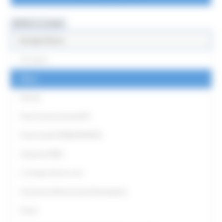
MENU & Contatti
Europe Direct
Chi siamo
News
Partner
Punti Locali territoriali ED
Punto locale EUROGUIDANCE
Antenna EURES
L' Europa intorno a me
Strumenti di Democrazia Partecipativa
Eventi