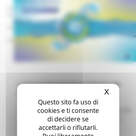
mar – gio 8.00-14.00
mar – gio 15.00-18.00
Chat on line:
mar - mer - gio 9.30-12.30
Le
Giornate Strategie Macro-regionali e del
X
Nascond
Bacino Marino dell'UE 2026
riuniranno
Questo sito fa uso di
stakeholder provenienti dalle otto strategie
cookies e ti consente
europee, istituzioni UE, programmi e società civile
di decidere se
per condividere priorità chiave e rafforzare la
accettarli o rifiutarli.
cooperazione.