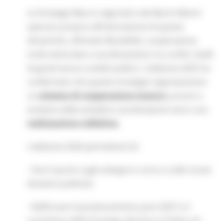
Le Strategie Macro-regionali e dei Bacini Marini
operano proprio all’intersezione di queste
dinamiche, offrendo flessibilità, cooperazione
multi-settoriale e coordinamento tra confini, livelli
di governance e ambiti politici. L’edizione 2025 ha
confermato che queste strategie rappresentano
un
sistema di cooperazione maturo
, pronto a
evolvere dalla semplice coordinazione verso una
realizzazione collettiva
.
L’edizione 2026 permetterà di:
- Fare il punto sugli sviluppi in corso e sulle nuove
direzioni politiche
- Rafforzare il posizionamento post-2027 e il
contributo delle Strategie alla futura Politica di