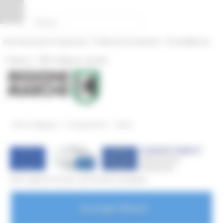
Vai al contenuto
Vai al piede
Vai al menu
Vai alla sezione Amministrazione Trasparente
Pannello di gestione dei cookies
|
|
Amministrazione Trasparente
Profilo del committente
ProcediMarche
|
|
Rubrica
URP: la Regione risponde
/
/
Entra in Regione
Europe Direct
News
Vuoi saperne di più sull'Unione europea?
Europe Direct