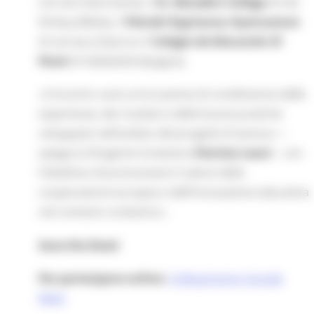
Lörrach (Germania), il
St. Benedict College
di Hal
Kirkop (Malta), il
Petraki Kyprianou Gymnasium
di Larnaca (Cipro) e il
Colegio de Educación El
Peral
di Valladolid (Spagna).
«L’incontro sarà un’occasione di condivisione delle
esperienze, dei risultati e delle buone pratiche
sviluppate nell’ambito del progetto Erasmus+ –
spiega la Dirigente Scolastica
Patrizia Leoni
– con
l’obiettivo di promuovere il valore della
cooperazione europea e dell’innovazione educativa
nel contesto scolastico».
Save the Date!
Per partecipare online:
Collegamento Google
Meet