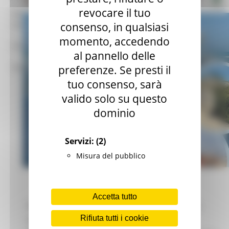
revocare il tuo
mar – gio 8.00-14.00
mar – gio 15.00-18.00
consenso, in qualsiasi
momento, accedendo
Chat on line:
al pannello delle
mar - mer - gio 9.30-12.30
preferenze. Se presti il
tuo consenso, sarà
valido solo su questo
dominio
Servizi:
(2)
Misura del pubblico
Accetta tutto
Mercoledì 4 febbraio 2026 alle ore 18.00, alla
Rifiuta tutti i cookie
Rotonda a Mare di Senigallia, si terrà
“Let’s