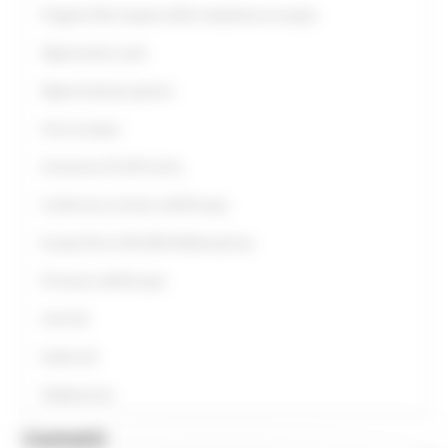
Progetto Alla Scoperta della cittadinanza europea
Opportunità scuole
Opportunità per giovani
Anno europeo
Assistenza UE all’Ucraina
Conferenza sul futuro dell'Europa
Europe Direct ON LINE #IoRestoaCasa
Primavera dell'Europa
Link Utili
Guide utili
Pubblicazioni
Contatti