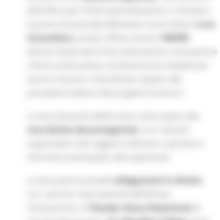
dell’ufficio per l’internazionalizzazione. A chiudere
la parte istituzionale dell’evento sarà il dottor
Luca
Ciarambino
, project officer presso l’
INDIRE
(Istituto Nazionale di Documentazione, Innovazione
e Ricerca Educativa), che illustrerà le mobilità per
alunni e docenti, intensificate rispetto alle
precedenti edizioni del progetto Erasmus+.
La seconda parte dell’incontro darà spazio alla
voce diretta dei protagonisti
, con i docenti
organizzatori dei soggiorni all’estero e gli alunni
che hanno partecipato alle esperienze.
La terza parte prevede
collegamenti in diretta
con i partner internazionali dell’Istituto
Comprensivo: la
Theodor Heuss Realschule
di