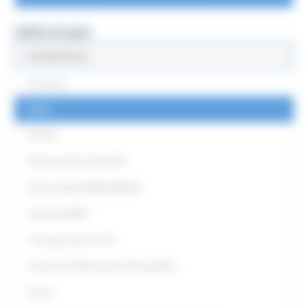
MENU & Contatti
Europe Direct
Chi siamo
News
Partner
Punti Locali territoriali ED
Punto locale EUROGUIDANCE
Antenna EURES
L' Europa intorno a me
Strumenti di Democrazia Partecipativa
Eventi