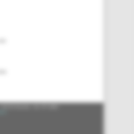
ale
lle
- 60125 Ancona - tel. 071.8061
.it