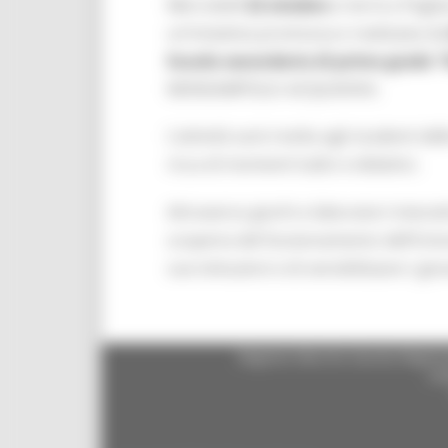
Mercoledì
22 ottobre
si terrà a Pagli
un’iniziativa promossa e realizzata d
Scuola secondaria di primo grado “
MONSAMPOLO–ACQUAVIVA.
L’attività sarà rivolta agli studenti d
ricca di momenti ludici e didattici.
Attraverso giochi e laboratori interatt
scoperta del funzionamento dell’Unio
sue istituzioni e di sensibilizzare i gi
Regione Marche Giunta Regional
cas