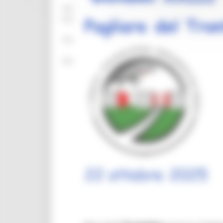
mar – gio 8.00-14.00
mar – gio 15.00-18.00
Chat on line:
mar - mer - gio 9.30-12.30