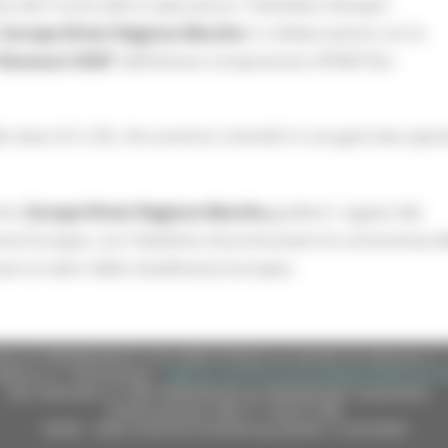
are del Tronto (AP) il Laboratorio
“ColoriAmo l’Europa”
,
a
Europe Direct Regione Marche
in collaborazione con la
Giovanni XXIII”
dell’Istituto Comprensivo SPINETOLI–
elle classi 2C e 2D, che saranno coinvolti in una giornata speci
ivi,
Europe Direct Regione Marche
guiderà i ragazzi alla
ne Europea, con l’obiettivo di promuovere la conoscenza de
ovani ai valori della cittadinanza europea.
e (CF 80008630420 P.IVA 00481070423) via Gentile da Fabriano, 9 
ella p.e.c. istituzionale :
regione.marche.protocollogiunta@emarche
Sito realizzato su CMS DotNetNuke by DotNetNuke Corporation
Autorizzazione SIAE n° 1225/I/1298
DUNS - Data Universal Numbering System: 514216030