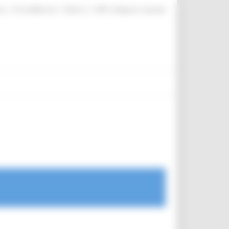
|
|
|
te
ProcediMarche
Rubrica
URP: la Regione risponde