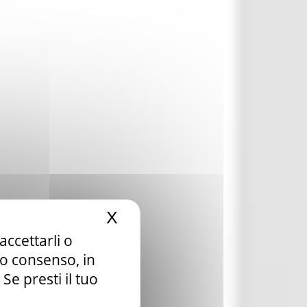
X
Nascondi il banner dei c
accettarli o
tuo consenso, in
e presti il tuo