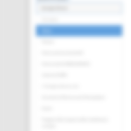
Europe Direct
Chi siamo
News
Partner
Punti Locali territoriali ED
Punto locale EUROGUIDANCE
Antenna EURES
L' Europa intorno a me
Strumenti di Democrazia Partecipativa
Eventi
Progetto Alla Scoperta della cittadinanza
europea