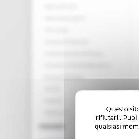
Opportunità scuole
Opportunità per giovani
Anno europeo
Assistenza UE all’Ucraina
Conferenza sul futuro dell'Europa
Europe Direct ON LINE #IoRestoaCasa
Primavera dell'Europa
Link Utili
Guide utili
Questo sito
Pubblicazioni
rifiutarli. Puo
Contatti
qualsiasi mome