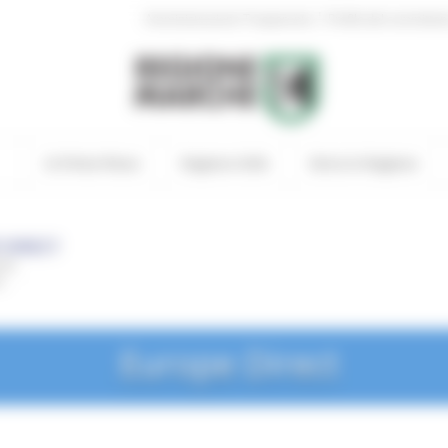
|
Amministrazione Trasparente
Profilo del committen
In Primo Piano
Regione Utile
Entra in Regione
Europe Direct