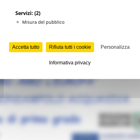
Servizi:
(2)
Misura del pubblico
pa” 22 ottobre 2025, Pagliare del Tronto (AP)
ruzione Formazione e Diritto allo studio
1 views
Accetta tutto
Rifiuta tutti i cookie
Personalizza
Informativa privacy