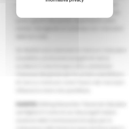
25 Paesi. I partecipanti avranno la possibilità di
immergersi nel mondo della scienza prendendo
parte a giochi, discussioni, esperimenti e altre
attività, interagendo al contempo con i ricercatori
delle loro città.
Gli obiettivi sono avvicinare la ricerca e i ricercatori
al pubblico, promuovere progetti di ricerca
eccellenti in tutta Europa e oltre, aumentare
l'interesse dei giovani per le carriere scientifiche e
di ricerca e mostrare come il lavoro dei ricercatori
influenza la nostra vita quotidiana.
SHARPER
(
SHAring Researchers’ Passion for Education
and Rights
) è il nome di uno dei progetti italiani
sostenuti dalla Commissione Europea per la
realizzazione della Notte Europea dei Ricercatori e