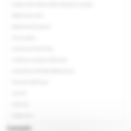
Progetto Alla Scoperta della cittadinanza europea
Opportunità scuole
Opportunità per giovani
Anno europeo
Assistenza UE all’Ucraina
Conferenza sul futuro dell'Europa
Europe Direct ON LINE #IoRestoaCasa
Primavera dell'Europa
Link Utili
Guide utili
Pubblicazioni
Contatti