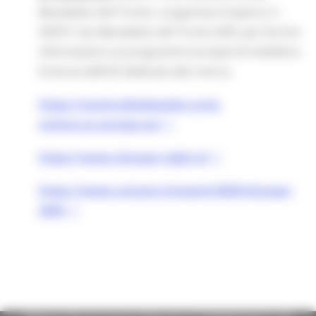
Benedetto del Tronto, Lungomare Scipioni, 6 -
63074 San Benedetto del Tronto (AP), per fornire
informazioni sui programmi europei di mobilità e
le borse dell’UE dedicate alla ricerca.
https://marie-sklodowska-
curie-
actions.ec.europa.eu/
https://www.sharper-night.it/
https://www.unicam.it/eventi/
2025/sharper-
2025-