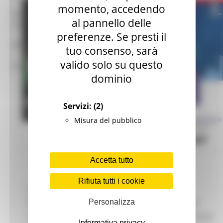
momento, accedendo
mar – gio 8.00-14.00
al pannello delle
mar – gio 15.00-18.00
preferenze. Se presti il
Chat on line:
tuo consenso, sarà
valido solo su questo
mar - mer - gio 9.30-12.30
dominio
Servizi:
(2)
Misura del pubblico
Accetta tutto
Rifiuta tutti i cookie
Il
26 settembre 2025
, la Notte Europea dei
Ricercatori è celebrata in tutto il continente in
Personalizza
musei, università e istituti di ricerca in 460 città di
Informativa privacy