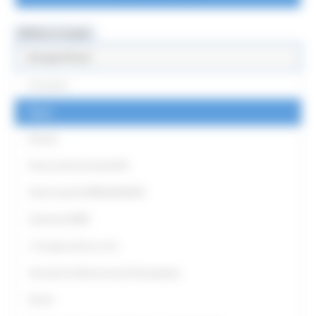
MENU & Contatti
Europe Direct
Chi siamo
News
Partner
Punti Locali territoriali ED
Punto locale EUROGUIDANCE
Antenna EURES
L' Europa intorno a me
Strumenti di Democrazia Partecipativa
Eventi