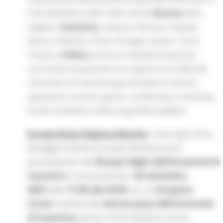
il 26 settembre 2025 nelle città di
Ancona
, Bari,
Cagliari,
Camerino,
Catania, Genova, L’Aquila,
Nuoro, Palermo, Pavia, Perugia, Sassari, Terni,
Trieste e
Urbino
saranno realizzati eventi per
raccontare la passione, le scoperte e le sfide dei
ricercatori di tutta Europa attraverso mostre,
spettacoli, concerti, giochi, conferenze e centinaia
di altre iniziative rivolte al grande pubblico.
Europe Direct Regione Marche
, come ogni anno,
festeggia la Notte europea dei Ricercatori
partecipando alla
Sharper Night dell’Università di
Camerino
e sarà presente il
26 settembre
2025
dalle
17.00 alle 20.00
con un
European
Corner
insieme alla
rete Euraxess dell’Università
di Camerino
presso il Polo Didattico di San