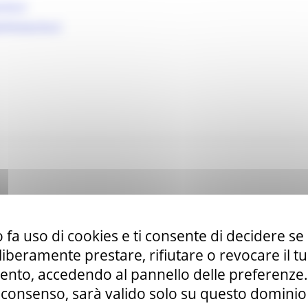
che.it
ia@emarche.it
 fa uso di cookies e ti consente di decidere se 
i liberamente prestare, rifiutare o revocare il 
nto, accedendo al pannello delle preferenze. S
consenso, sarà valido solo su questo dominio