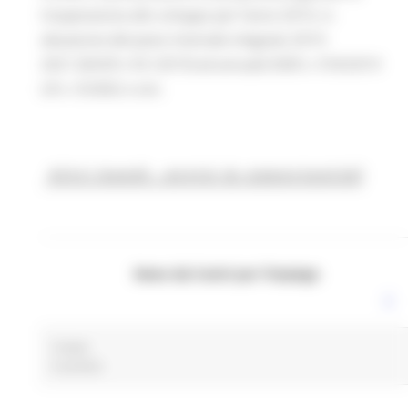
Cooperazione allo sviluppo per l'anno 2019, in
attuazione del piano triennale integrato 2019-
2021 (DACR n 93 /2019) ed annuale DGR n. 918/2019
LR n. 9/2002 e smi.
Altri bandi, avvisi & opportunità
News dai Centri per l'impiego
Coope
0 post(s)