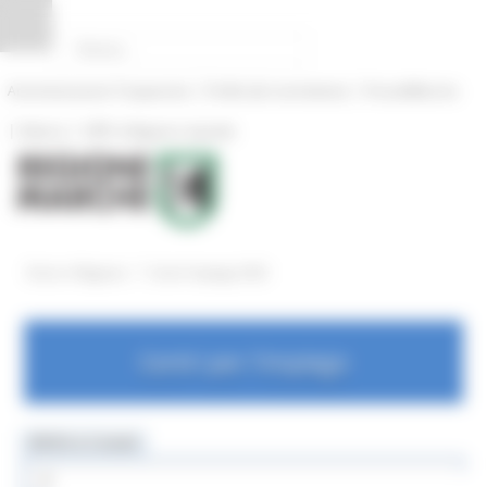
Pannello di gestione dei cookies
|
|
Amministrazione Trasparente
Profilo del committente
ProcediMarche
|
|
Rubrica
URP: la Regione risponde
/
Entra in Regione
Centri Impiego OLD
Centri per l'impiego
MENU & Contatti
Centri Impiego