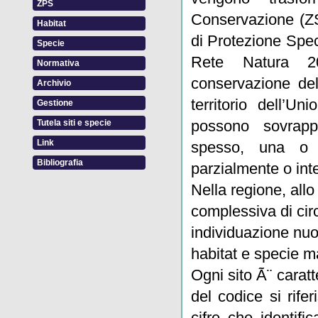
ZPS
Conservazione (Z
Habitat
di Protezione Spec
Specie
Rete Natura 2
Normativa
conservazione del
Archivio
territorio dell’U
Gestione
possono sovrapp
Tutela siti e specie
Link
spesso, una o
Bibliografia
parzialmente o int
Nella regione, all
complessiva di circ
individuazione nuo
habitat e specie ma
Ogni sito Ã¨ carat
del codice si rifer
cifre che identif