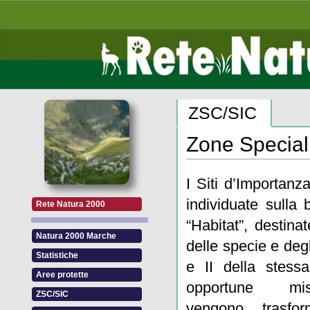
ZSC/SIC
Zone Special
I Siti d’Importan
individuate sulla
Rete Natura 2000
“Habitat”, destina
Natura 2000 Marche
delle specie e degli
Statistiche
e II della stessa
Aree protette
opportune mi
ZSC/SIC
vengono trasfo