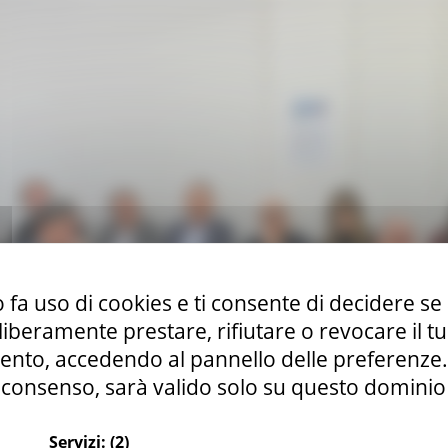
 fa uso di cookies e ti consente di decidere se 
i liberamente prestare, rifiutare o revocare il 
nto, accedendo al pannello delle preferenze. S
consenso, sarà valido solo su questo dominio
Servizi:
(2)