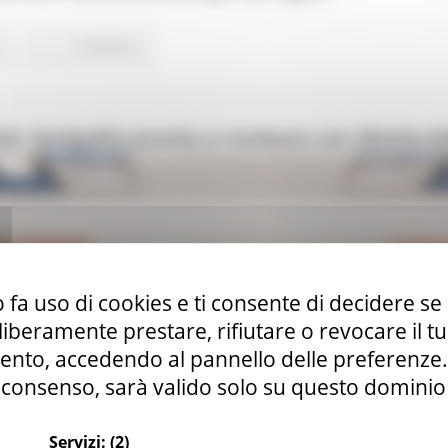
Continua..
26: Senigallia pronta a rombare con 30mila b
 fa uso di cookies e ti consente di decidere se 
i liberamente prestare, rifiutare o revocare il 
nto, accedendo al pannello delle preferenze. S
consenso, sarà valido solo su questo dominio
Servizi:
(2)