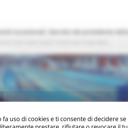
venti eccezionali. Decreto del presidente del
ezione Civile
Salute
Sociale
Turismo Sport Tempo libero
oggi un decreto che detta nuove disposizioni per la partecipa
 fa uso di cookies e ti consente di decidere se 
i al chiuso.
i liberamente prestare, rifiutare o revocare il 