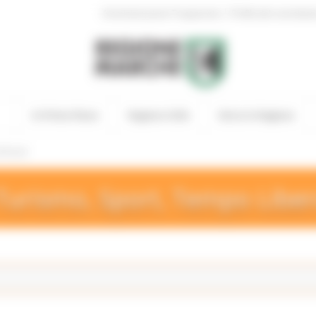
|
Amministrazione Trasparente
Profilo del committen
In Primo Piano
Regione Utile
Entra in Regione
 Eventi
Turismo, Sport, Tempo Libe