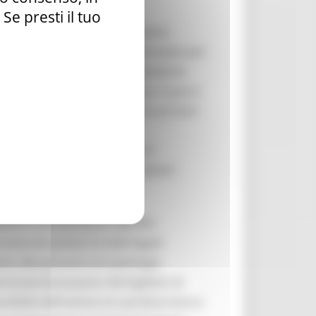
e presti il tuo
de al 25% della capienza massima
ettatori della capienza autorizzata per
rantire i criteri di riorganizzazione
a distanza di 3 metri dal campo di gioco
e l’altro di almeno un metro (4 metri
cedentemente stabilito.
n impianti sportivi al chiuso è
nomiche, Produttive e Ricreative”,
tori e gli organizzatori.
tenti per territorio, specifici
conservati presso la sede legale
vento alle persone con patologie
enotazione/acquisto del biglietto di
nibilità dell’utente e/o perdita/rottura