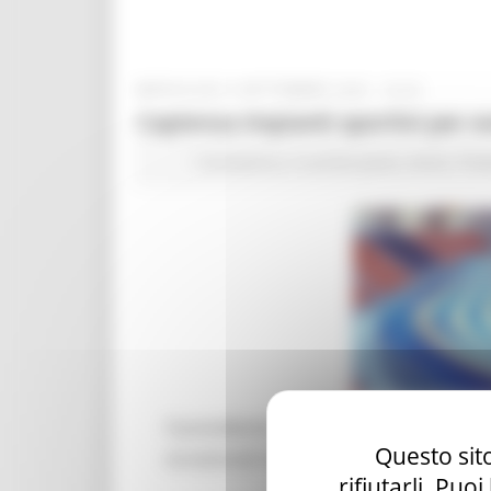
MERCOLEDÌ 9 SETTEMBRE 2020 18:23
Capienza impianti sportivi per e
Coronavirus
In primo piano
Avvisi
Prot
Il presidente della Regione ha firmato 
Questo sito
eccezionali realizzati in impianti sportiv
rifiutarli. Puo