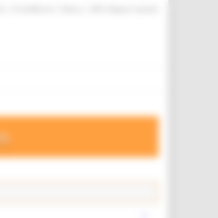
|
|
|
te
ProcediMarche
Rubrica
URP: la Regione risponde
ro