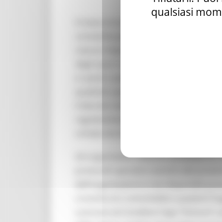
qualsiasi mome
In base al nuovo decreto la capienza m
consentita per l’impianto sportivo. Il 
ciascun impianto dalle vigenti normative,
degli spazi necessari per il distanziame
e i posti a sedere dovranno prevedere 
quadrati a persona), sia frontalmente 
Il decreto stabilisce infine che la partec
regolamentata dal DPCM 09 agosto 2020, 
scheda tecnica “CINEMA E SPETTACOLI DAL
Gli organizzatori devono: predisporre, s
protocolli operativi coerenti alla pres
dell’organizzatore e resi disponibili pr
croniche e/o comorbidità o pazienti frag
scaricare ed installare l’app “Immuni”; 