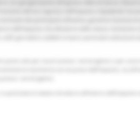
oni con gel igienizzante all’ingresso della struttura; rilevar
 momento del loro ingresso nell’impianto, impedendo l’acces
 nominativi dei partecipanti all’evento; garantire l’assenza
terno dell’impianto che all’esterno dello stesso; mantenere chi
i, staff, giornalisti e addetti ai lavori; particolare attenzion
io posto solo per recarsi presso i servizi igienici o per usci
amente la mascherina sia nei pressi dell’impianto, sia all’
resso i servizi igienici.
 in particolare è vietato introdurre all’interno dell’impianto 