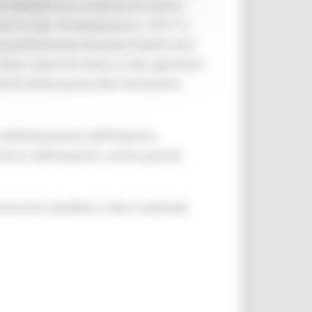
e la temperatura corporea di tutte le
so in caso di temperatura > 37,5 °C.;
 di assembramenti durante l’evento ed a
usi i punti di ristoro e i bar; garantire
e dovrà essere posta alla conclusione
re definitivamente dall’impianto
interno dell’impianto, anche quando
striscioni, bandiere o altro materiale