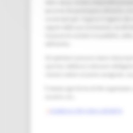
della stessa; rendere disponibili postazi
persone che partecipano all’evento, al
conservare per 14 giorni il registro dei
seguito della sua conclusione, sia all’in
l’assenza di contatto tra pubblico, atlet
dell’evento.
Gli spettatori possono alzarsi dal propr
sportivo; debbono indossare obbligatori
restano seduti sul posto assegnato, sia p
È vietata ogni forma di tifo organizzato,
acustico, ecc..
SCARICA IL PDF CON IL DECRETO