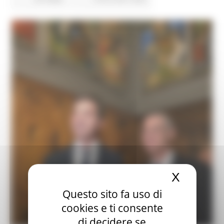
X
Nascond
Questo sito fa uso di
cookies e ti consente
di decidere se