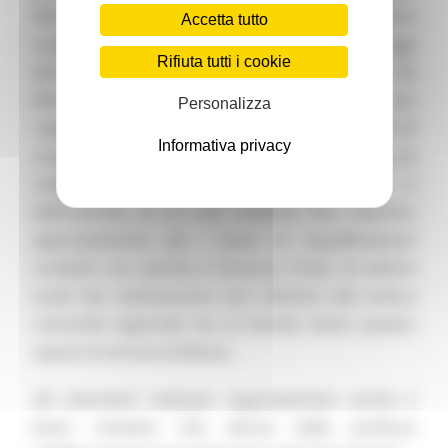
Marche e ringraziando il direttore della Galleria
Accetta tutto
nazionale delle Marche, Luigi Gallo - ritrovarsi oggi
Rifiuta tutti i cookie
all’inaugurazione dello Studiolo di Federico da
Montefeltro, uno degli ambienti più
Personalizza
rappresentativi e suggestivi del Palazzo Ducale di
Informativa privacy
Urbino, scrigno prezioso di tanti tesori d’arte e di
cultura, patrimonio della nostra regione e
dell’umanità, di cui tutti andiamo fieri. Esprimo
apprezzamento per i lavori di riqualificazione
condotti con perizia e bravura, frutto di attenti
studi che restituiscono non soltanto alla nostra
comunità regionale ma al mondo intero questo
spazio di estrema bellezza.
Gli interventi realizzati rappresentano anche il
buon risultato che deriva dalla proficua