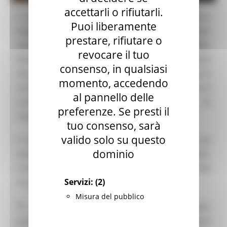
accettarli o rifiutarli.
Il presidente della Regione Marche Francesco
Puoi liberamente
Acquaroli era presente oggi pomeriggio al Palazzo
prestare, rifiutare o
Ducale di Urbino per l’inaugurazione dello
revocare il tuo
Studiolo di Federico da Montefeltro. Ambiente
consenso, in qualsiasi
che, insieme con l’Appartamento del Duca che lo
momento, accedendo
ricomprende, riapre al pubblico dopo due anni di
al pannello delle
studi e ricerche e sette mesi di lavori di
preferenze. Se presti il
riqualificazione.
tuo consenso, sarà
valido solo su questo
Il presidente Acquaroli ha potuto ammirare gli
dominio
interventi magistralmente e finemente eseguiti.
L’inaugurazione ufficiale è avvenuta nella sala del
Servizi:
(2)
Trono.
Misura del pubblico
“È con grande piacere – ha detto Acquaroli,
porgendo i saluti istituzionali della Regione