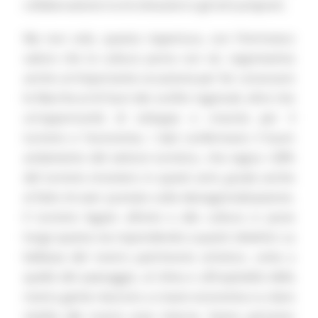
collaborazione tra le istituzioni e gli enti preposti.
Ma non solo, questa riapertura, con l’intrinseco
valore che la cultura porta con sé, rappresenta
anche un'importante occasione per far conoscere
le Marche al di fuori dei confini regionali, oltre che
un’opportunità di sviluppo e crescita per il
turismo e l'economia. I dati confermano il buon
andamento del settore turistico, che segna +28%
del turismo straniero in questi anni, grazie anche
al fatto di aver puntato sulla destagionalizzazione.
Il turismo legato all’arte e alla cultura si pone
lungo questa via rispondendo a questi obiettivi. La
bellezza del nostro patrimonio artistico, unita a
quella del paesaggio, al clima e all’ospitalità della
nostra gente riescono a creare economia e a dare
vitalità alle nostre aree interne. Siamo pertanto