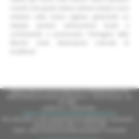
convinti che questo evento attirerà sempre nuovi
visitatori nella nostra regione, generando un
impatto positivo sull'economia locale e
contribuendo a promuovere l'immagine delle
Marche come destinazione culturale di
eccellenza”.
Regione Marche Giunta Regionale (CF 80008630420 P.IVA
00481070423) via Gentile da Fabriano, 9 - 60125 Ancona - tel.
071.8061
casella p.e.c. istituzionale :
regione.marche.protocollogiunta@emarche.it
Sito realizzato su CMS DotNetNuke by DotNetNuke Corporation
Autorizzazione SIAE n° 1225/I/1298
DUNS - Data Universal Numbering System: 514216030