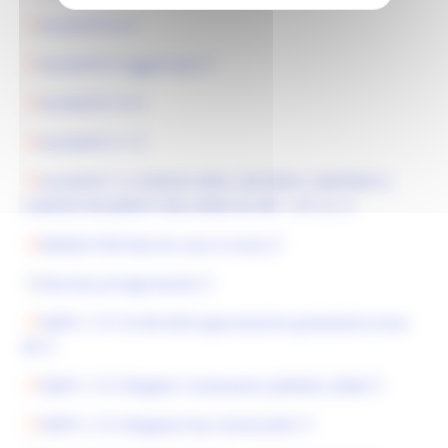
ALLEGATO 8
ALLEGATO 9 aggiornato
ALLEGATO 10
ALLEGATO 11
ALLEGATO 12 COMUNI AREA CRATERE E LIMITROFI E
COMUNI RICADENTI NELL'AREA EX ART. 107 3.C
BANDO POR Marche asse 8 sisma
Decreto proroga bando
DDPF n 127 25-08-2020 approvazione graduatoria Asse
8A
DDPF n 127 Allegato1 Graduatoria_BANDO_350M
DDPF n 127 Allegato2 Non Ammissibili