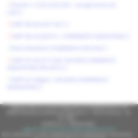
decreto n. 29 del 24-02-2021 - proroga termini per
covid
DDPF 205 del 28-07-2021
DDPF 205 ALLEGATO A - SCORRIMENTO GRADUATORIA
Elenco Beneficiari SCORRIMENTO POR ASSE
DDPF 291 del 29-10-2021 SECONDO CORRIMENTO
GRADUATORIA POR ASSE 8
DDPF 291 Allegato 1 SECONDO SCORRIMENTO
GRADUATORIA
Regione Marche Giunta Regionale (CF 80008630420 P.IVA
00481070423) via Gentile da Fabriano, 9 - 60125 Ancona - tel.
071.8061
casella p.e.c. istituzionale :
regione.marche.protocollogiunta@emarche.it
Sito realizzato su CMS DotNetNuke by DotNetNuke Corporation