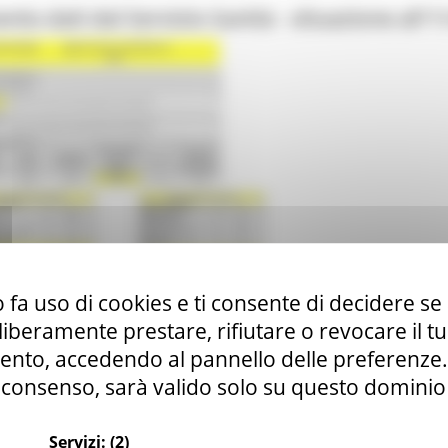
o dati dal Servizio Sanità - situazione all'1
 fa uso di cookies e ti consente di decidere se 
i liberamente prestare, rifiutare o revocare il 
nto, accedendo al pannello delle preferenze. S
consenso, sarà valido solo su questo dominio
Servizi:
(2)