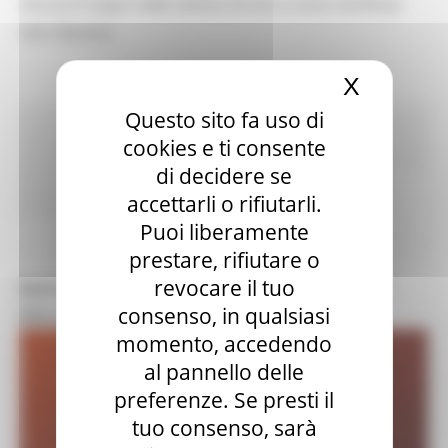
che purtroppo nelle ultime 24 ore si sono verificati
otto decessi.
X
Nascond
Questo sito fa uso di
Coronavirus
In primo piano
Protezione
cookies e ti consente
Civile
Salute
Sociale
di decidere se
Continua..
accettarli o rifiutarli.
Puoi liberamente
prestare, rifiutare o
revocare il tuo
MARCHE PALCOSCENICO APERTO I MESTIERI
consenso, in qualsiasi
DELLO SPETTACOLO NON SI FERMANO
momento, accedendo
al pannello delle
preferenze. Se presti il
tuo consenso, sarà