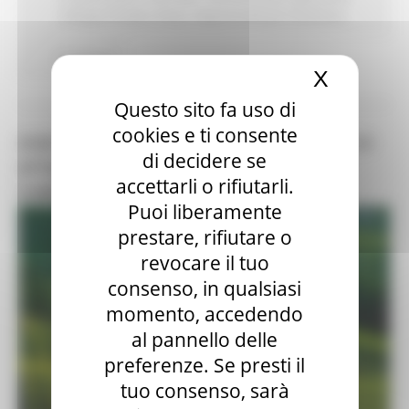
Sviluppo Rurale e Pesca
Opportunità per il territorio
Continua..
X
Nascond
Questo sito fa uso di
cookies e ti consente
OCM VITIVINICOLO - PNS - BANDO REGIONALE DI
di decidere se
ATTUAZIONE DELLA MISURA INVESTIMENTI –
accettarli o rifiutarli.
CAMPAGNA 2020/2021
Puoi liberamente
prestare, rifiutare o
revocare il tuo
consenso, in qualsiasi
momento, accedendo
al pannello delle
preferenze. Se presti il
tuo consenso, sarà