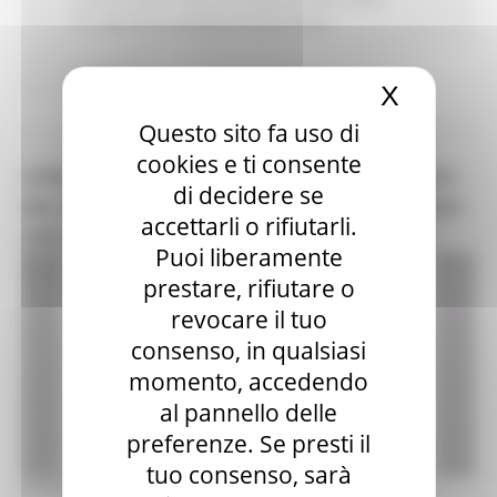
PA
Agricoltura Sviluppo Rurale e Pesca
Continua..
X
Nascond
Questo sito fa uso di
cookies e ti consente
CORONAVIRUS MARCHE: AGGIORNAMENTO DATI
di decidere se
DAL SERVIZIO SANITÀ - SITUAZIONE AL 02/12/2020
accettarli o rifiutarli.
ORE 12.00
Puoi liberamente
prestare, rifiutare o
revocare il tuo
consenso, in qualsiasi
momento, accedendo
al pannello delle
preferenze. Se presti il
tuo consenso, sarà
MERCOLEDÌ 2 DICEMBRE 2020 14:33