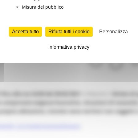
Misura del pubblico
Accetta tutto
Rifiuta tutti i cookie
Personalizza
Informativa privacy
 fino alle ore 24:00 del 20/02/2021
, è disposto il
divieto di
o comprovate esigenze lavorative, situazioni di necessità
propria abitazione, transito verso territori non soggetti a
.
6/02/2021, con il modulo di autocertificazione