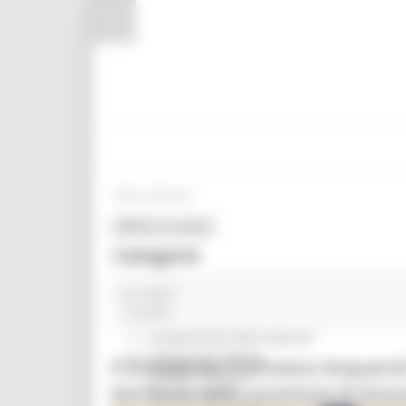
Vai al contenuto
Vai al piede
Vai al menu
Vai alla sezione Amministrazione Trasparente
Pannello di gestione dei cookies
News ed Eventi
MENU & Contatti
Categorie
proroghe
In primo piano
1 post(s)
Coesione 21-27
Competitività delle imprese
Comunicati stampa
Il Presidente Francesco Acquaroli 
Credito e finanza
territorio della provincia di Anc
CSR 2023-2027