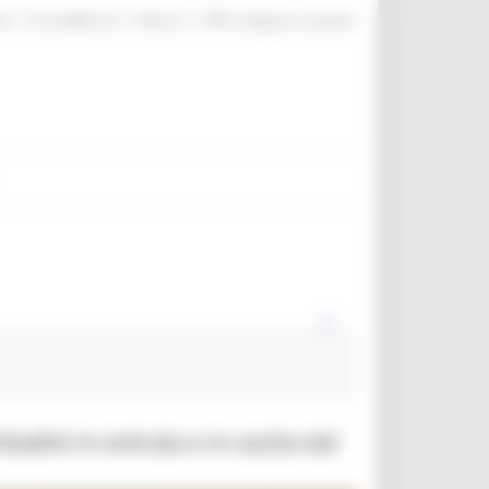
|
|
|
te
ProcediMarche
Rubrica
URP: la Regione risponde
tadini in entrata e in uscita dal