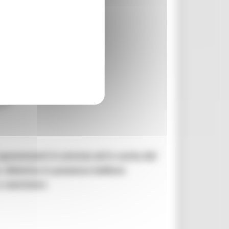
 spostamenti in entrata ed in uscita dal
, didattica in presenza laddove
 restrizioni
.