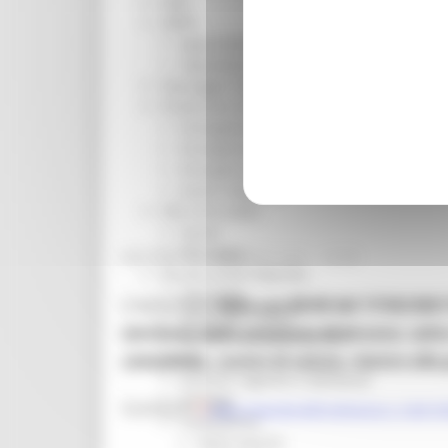
ODS
ORPS
Appuntamenti
Segnalazioni
Paesaggio Territorio Urbanistica
Protezione Civile
Emergenza Alluvione 2022
Emergenza alluvione settembre 2024
Emergenza Ucraina
Eventi metereologici Maggio 2023
PSR 2014-2020
Eventi
PSR news
MARTEDÌ 16 FEBBRAIO 2021 18:28
Ricostruzione Marche
Interviste
A decorrere
dalle ore 08:00 del 17/02/2021
Storie dal cratere
territorio della provincia di Ancona
,
salv
Annunci in evidenza USR
Salute
consentita, motivi di salute, rientro alla 
Disturbi cognitivi e demenze
Sorteggi
Scarica il
testo integrale dell'ordinanza n. 3 del 1
Coronavirus
Piano vaccini