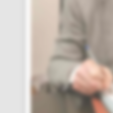
Missione 6
ZES
Eventi ZES
Ambiente
Cambiamenti climatici
REM
Sviluppo sostenibile
Attività Produttive
Artigianato
Artigianato bandi
Attività Ittiche
Cooperazione
Storie
Avvisi
Cultura
GTM 2021
Itinerari CulturaSmart
SBM
Edilizia Lavori Pubblici
Elezioni 2020
Sala stampa
per Candidati