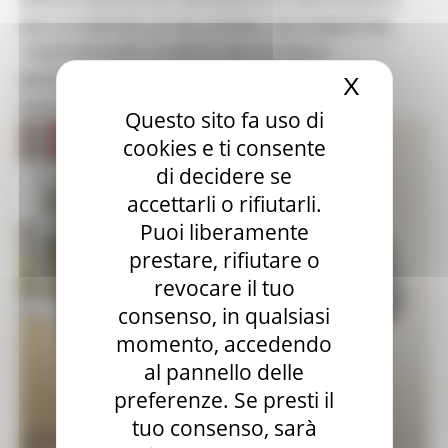
DALLO IOM DELLA VALLESINA. SALTAMARTINI.
“RAFFORZARE LA RETE ONCOLOGICA
MARCHIGIANA”. QUAGLIERI: “AIUTIAMOLE A
X
Nascond
SENTIRSI DONNE ANCHE NELLA MALATTIA”
Questo sito fa uso di
cookies e ti consente
di decidere se
accettarli o rifiutarli.
Puoi liberamente
prestare, rifiutare o
revocare il tuo
consenso, in qualsiasi
momento, accedendo
al pannello delle
preferenze. Se presti il
tuo consenso, sarà