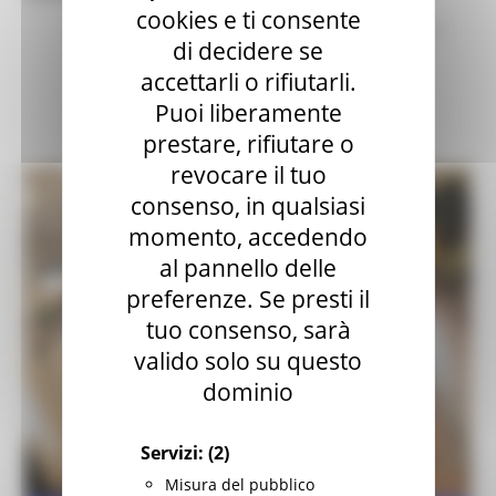
cookies e ti consente
Comunicati stampa
Piano vaccini
Coronavirus
In
di decidere se
primo piano
Salute
accettarli o rifiutarli.
Puoi liberamente
prestare, rifiutare o
revocare il tuo
consenso, in qualsiasi
momento, accedendo
al pannello delle
preferenze. Se presti il
tuo consenso, sarà
valido solo su questo
dominio
Servizi:
(2)
Misura del pubblico