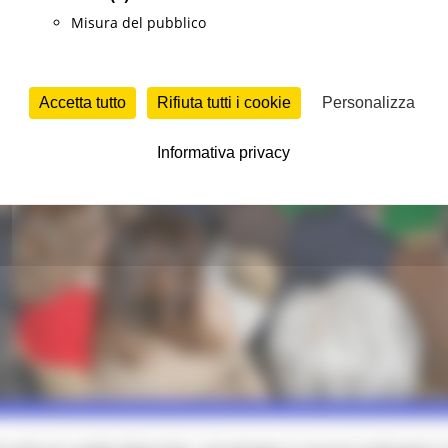
Misura del pubblico
Accetta tutto
Rifiuta tutti i cookie
Personalizza
Informativa privacy