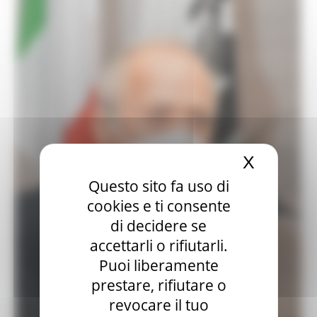
X
Nascond
Questo sito fa uso di
cookies e ti consente
di decidere se
accettarli o rifiutarli.
Puoi liberamente
prestare, rifiutare o
revocare il tuo