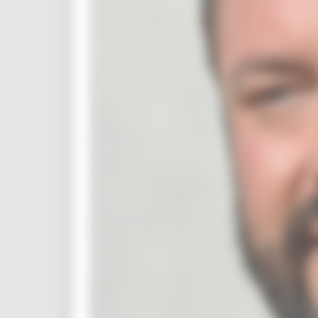
ZES
Eventi ZES
Ambiente
Cambiamenti climatici
REM
Sviluppo sostenibile
Attività Produttive
Artigianato
Artigianato bandi
Attività Ittiche
Cooperazione
Storie
Avvisi
Cultura
GTM 2021
Itinerari CulturaSmart
SBM
Edilizia Lavori Pubblici
Elezioni 2020
Sala stampa
per Candidati