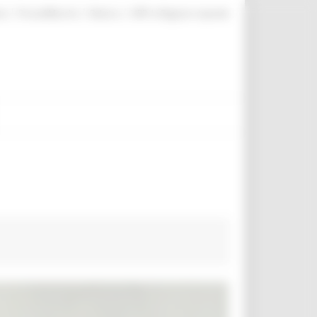
|
|
|
te
ProcediMarche
Rubrica
URP: la Regione risponde