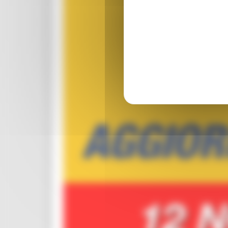
ORPS
Appuntamenti
Segnalazioni
Paesaggio Territorio Urbanistica
Protezione Civile
Emergenza Alluvione 2022
Emergenza alluvione settembre 2024
Emergenza Ucraina
Eventi metereologici Maggio 2023
PSR 2014-2020
Eventi
PSR news
Ricostruzione Marche
Interviste
Storie dal cratere
Annunci in evidenza USR
Salute
Disturbi cognitivi e demenze
Sorteggi
Coronavirus
Piano vaccini