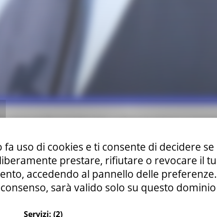
no di Food Brand Marche sull’enoturismo e tartufo
reando progetti condivisi”
 fa uso di cookies e ti consente di decidere se 
icoltura Sviluppo Rurale e Pesca
i liberamente prestare, rifiutare o revocare il 
nto, accedendo al pannello delle preferenze. S
consenso, sarà valido solo su questo dominio
Servizi:
(2)