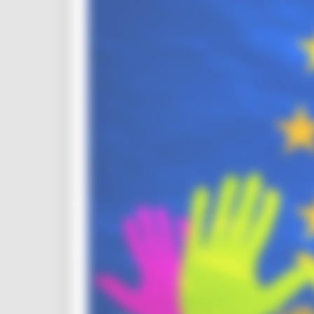
Educational Tour
Fiere
Progetti
Workshop
Report e Dati
Turismo
Agricoltura Sviluppo Rurale e Pesca
Marchio QM
Opportunità per il territorio
Agenda digitale
Bussola digitale
DigiPalm
Piattaforma210
Piano BUL