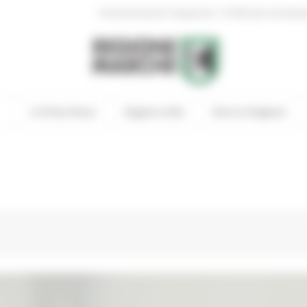
|
Amministrazione Trasparente
Profilo del committen
In Primo Piano
Regione Utile
Entra in Regione