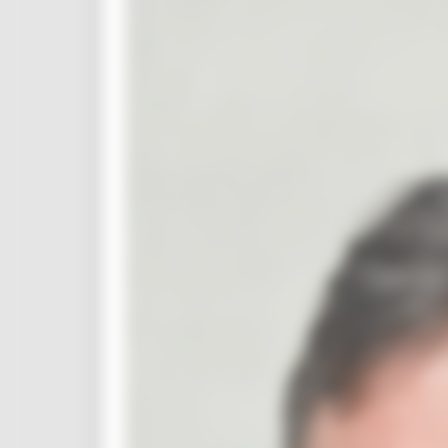
CUG
Violenza di genere
Elezioni 2025
Marche Innovazione
bandi internazionalizzazione
Bandi ricerca e innovazione
Innovazione bandi
InvestinMarche
bandi attrazione investimenti
Manifestazione di interesse 2025
Manifestazioni di interesse
Manifestazioni di interesse 2026
Pnrr
1000 Esperti
Eventi PNRR
Missione 1
missione 2
Missione 3
Missione 4
Missione 5
Missione 6