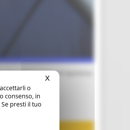
: “Agricoltura volano di ripartenza
X
Nascondi il banner dei c
accettarli o
tuo consenso, in
e presti il tuo