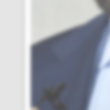
Per operatori e Comuni
Energia
Enti Locali e PA
Marche sicure
Scuola della PA
Soggetto aggregatore
SUAM
EU Direct
Europa ed Estero
Aiuti di stato
Cooperazione internazionale
Expo Dubai 2020
Progetto Gear Up!
Delegazione Bruxelles
Eventi FESR FSE
Fondi Europei
Finanze
Tributi
Garanzia Giovani
Giovani
Infrastrutture e Trasporti
Infrastrutture