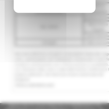
Dip. Infrastrutture territorio e
Federica
protezione civile
Gabrielloni
Luciana Sorren
Maria Elena
Dip. Salute
Tripaldi
Laura Pietrell
Consiglio
Fabio Stronat
Nel corso dell’anno, nei giorni antecedenti l’avvio dei sing
corsi, i partecipanti così individuati ricevono per e-mail da
Scuola la convocazione con il link di accesso a scuolaweb,
cui: Visionare date, orari e sede delle lezioni Confermare 
propria adesione, che dovrà poi essere autorizzata dal
dirigente
Torna a calendario corsi
Regione Marche Giunta Regionale (CF 80008630420 P.IVA