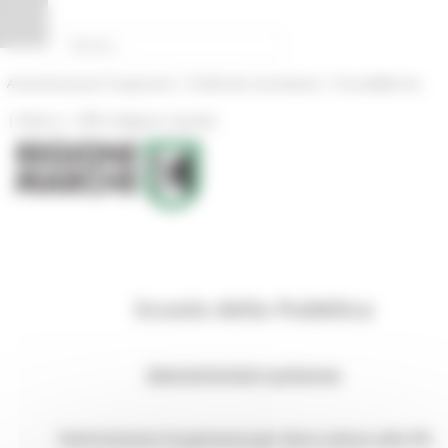
Pannello di gestione dei cookies
|
|
Amministrazione Trasparente
Profilo del committente
ProcediMarche
|
|
Rubrica
URP: la Regione risponde
Scuola della Pubblica
Amministrazione
Valorizziamo le persone per dare valore alla PA