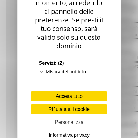
momento, accedendo
Guiducci
al pannello delle
Alessandra
Brunori
preferenze. Se presti il
USR
Daniela Mecoz
tuo consenso, sarà
Barbara Urban
valido solo su questo
Federica
dominio
ARS
Pediconi
Avvocatura
Roberta Emili
Servizi:
(2)
Segreteria generale
Roberta Paget
Misura del pubblico
Manuela Serre
Dip. Sviluppo Economico
Patrizia Barocc
Marta Poiani
Accetta tutto
Gessica Caimm
Patrizia Manc
Rifiuta tutti i cookie
Dip. Bilancio
Arianna
Personalizza
Scacciapiche
Dip. Politiche sociali, lavoro, istruzione,
Paola Paolinell
Informativa privacy
formazione