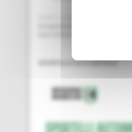
GIOVEDÌ 4 GIUGNO 2026 11:42
Gli argomenti trattati riguarderanno la mob
lavoro all'estero e la possibilità di fruizio
SPORTELLO AUTOIMPIEGO