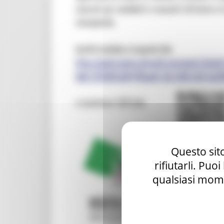
Questo sito
rifiutarli. Puo
qualsiasi mome