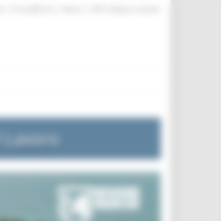
|
|
|
te
ProcediMarche
Rubrica
URP: la Regione risponde
l Lavoro