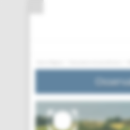
Pannello di gestione dei cookies
/
/
Entra in Regione
Osservatorio mercato del lavoro
Osserva