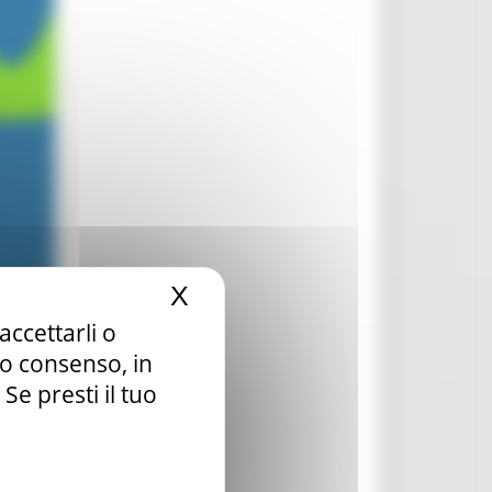
X
Nascondi il banner dei c
accettarli o
tuo consenso, in
e presti il tuo