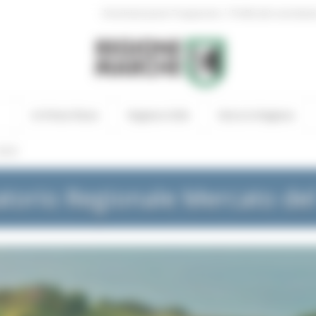
|
Amministrazione Trasparente
Profilo del committen
In Primo Piano
Regione Utile
Entra in Regione
NEWS
torio Regionale Mercato de