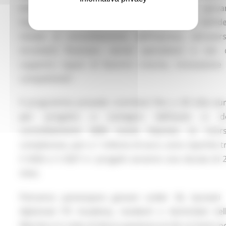
energie e talenti: accompagniamo i giova
imprenditori in tutte le fasi del percorso, dall’id
iniziale al consolidamento dell’impresa, attraver
strumenti finanziari, servizi specialistici e reti 
supporto capaci di favorire crescita, innovazione
competitività”.
Il programma prevede contributi fino a 40 mila eu
per progetto a sostegno dell’avvio e d
consolidamento delle nuove imprese. Le risor
complessive, pari a 1 milione di euro, sono ripartite t
il 2026 e il 2027 e i progetti avranno una durata di 
mesi.
Potranno partecipare giovani under 36, laureati
diplomati ITS Academy, residenti o domiciliati nel
Marche e in stato di disoccupazione iscritti ai Centri p