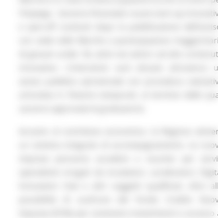
l’impiego. Saranno finanziate nuove start-up innovati
e spin-off costituiti dopo la pubblicazione dell’avvis
con sede nelle Marche e partecipazione maggioritar
di giovani under 36, attivi nei settori ad alto contenu
innovativo. L’intervento sarà attuato attraverso 
avviso pubblico pluriennale con procedura valutati
articolata in finestre temporali, al termine delle qua
saranno approvate le graduatorie.
Accanto al contributo economico, la Regione attive
un sistema integrato di accompagnamento. Le nuo
imprese potranno accedere a voucher per servi
specialistici erogati da incubatori, acceleratori, Digit
Innovation Hub e altri soggetti qualificati, oltre al
possibilità di usufruire del Fondo Credito Nuo
Imprese (FCNI) per sostenere investimenti e accesso 