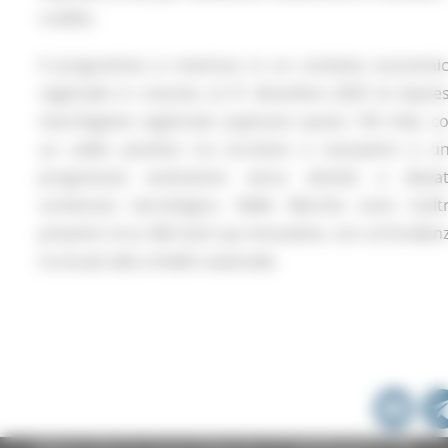
credito.
Il programma si inserisce in un contesto economi
regionale in crescita: al 31 dicembre 2025 le impre
marchigiane registrate superano quota 145 mila, c
un saldo positivo tra iscrizioni e cessazioni e u
progressiva evoluzione verso attività a eleva
contenuto tecnologico. Nelle Marche sono inolt
presenti circa 360 start-up innovative, con un’inciden
tra le più alte a livello nazionale.
Regione Marche Giunta Regionale (CF 80008630420 P.IVA