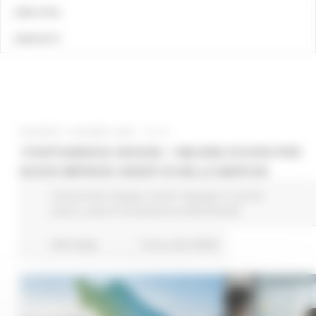
LINK UTILI
CONTATTI
GIOVEDÌ 4 GIUGNO 2026 12:19
‘START&INNOVA GIOVANI’, 1 MILIONE DI EURO PER
NUOVE IMPRESE UNDER 36 NELLE MARCHE
Comunicati stampa
Centri Impiego
In primo
piano
Lavoro Formazione professionale
563 views
Torna alle NEWS