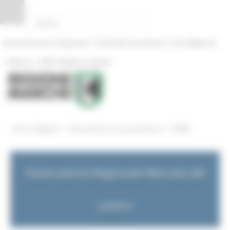
Pannello di gestione dei cookies
|
|
Amministrazione Trasparente
Profilo del committente
ProcediMarche
|
|
Rubrica
URP: la Regione risponde
/
/
Entra in Regione
Osservatorio mercato del lavoro
NEWS
Osservatorio Regionale Mercato del
Lavoro