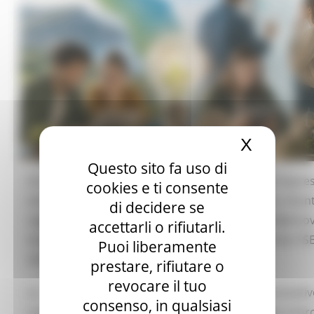
X
Nascond
Questo sito fa uso di
Un milione di euro per sostenere la nascita di impre
cookies e ti consente
innovative guidate da giovani nelle Marche. La Giun
di decidere se
regionale ha approvato le linee guida di “Start&Inno
accettarli o rifiutarli.
Giovani”, il programma finanziato dal PR Marche FS
Puoi liberamente
2021-2027 nell’ambito dell’Asse Occupazione.
prestare, rifiutare o
revocare il tuo
La misura punta a sostenere start-up innovativ
consenso, in qualsiasi
comprese quelle che nascono dal mondo della ricer