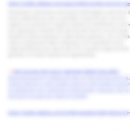
https://public.tableau.com/app/profile/monitor/viz/crisi_
Sfruttando il patrimonio informativo dell’Indagine sulle forze d
lavoro elaborata da Istat, è possibile ricostruire per ciascuna
regione e/o provincia il quadro statistico di riferimento, nonch
più importanti indicatori del mercato del lavoro e le principali
tendenze dell’occupazione e della disoccupazione. Per via dell
natura campionaria della rivelazione non è possibile la loro
rappresentazione per bacino dei CPI in quanto troppo piccolo
garantire un livello statistico di significatività.
Dati mercato del Lavoro regionale (Medie Istat 2022)
.
Rappresentazione in tabelle dei dati sul mercato del lavoro de
regione Marche e sulle singole province sulle variabili riguard
la popolazione per condizione professionale; Indicatori merca
del lavoro occupati per settore di attività
https://public.tableau.com/profile/anpalservizi#!/vizhome/