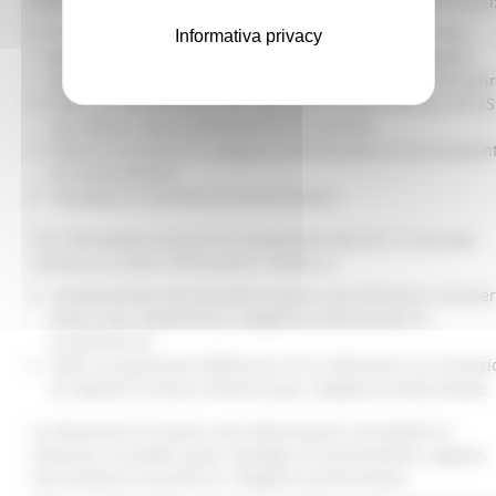
Sistemi Locali del Lavoro (SLL), riguardano i seguenti indicatori
N° di lavoratori espulsi per effetto di cessazione attività,
Informativa privacy
licenziamento collettivo e motivi economici, di cui quanti
reinseriti al momento della rilevazione e quanti da reinserir
Tasso di reinserimento dei lavoratori, di permanenza nel SS
nel settore, nella professione ed in azienda;
Settore economico e categorie professionale di licenziamen
di reinserimento;
Tipologia di contratti di reinserimento;
Con riferimento ai bacini di competenza dei CPI, il cruscotto
restituisce inoltre informazioni relative a:
Caratteristiche dei lavoratori espulsi, da reinserire o reinser
(sesso, età, cittadinanza, categoria professionale di
provenienza);
Saldi occupazionali (differenza tra le attivazioni e le cessazi
di rapporti di lavoro nell’anno) per categoria professionale;
Le dimensioni di analisi sono liberamente consultabili in
relazione a variabili quali: tipologia di licenziamento, regione,
macrosettore economico e categoria professionale.