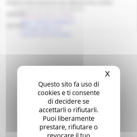
OSSERVATORIO REGIONALE DEL MERCATO DEL LAVORO
Il mercato del lavoro nelle Marche
LINK UTILI
Il mercato del lavoro in Italia
Labour Market Intelligence
CONTATTI
La mappa delle crisi
I mercati locali del lavoro
X
Nascond
Questo sito fa uso di
cookies e ti consente
di decidere se
accettarli o rifiutarli.
Puoi liberamente
prestare, rifiutare o
revocare il tuo