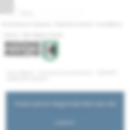
Pannello di gestione dei cookies
|
|
Amministrazione Trasparente
Profilo del committente
ProcediMarche
|
|
Rubrica
URP: la Regione risponde
/
/
Entra in Regione
Osservatorio mercato del lavoro
CRUSCOTTI
INTERATTIVI e TOP DATA
Osservatorio Regionale Mercato del
Lavoro