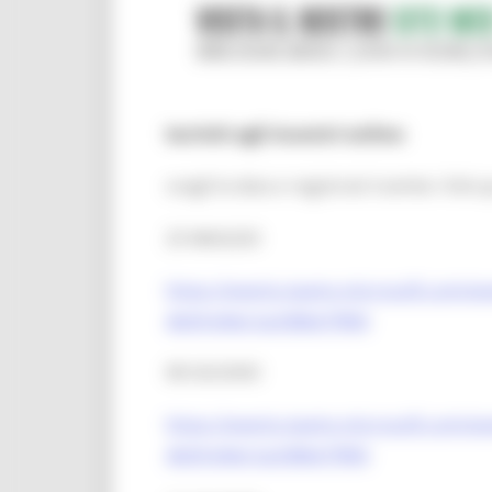
Iscriviti agli incontri online
:
scegli la data e registrati tramite i link q
25 MAGGIO
https://events.teams.microsoft.com/
4b09-bfe6-5a338b679f60
08 GIUGNO
https://events.teams.microsoft.com/e
4b09-bfe6-5a338b679f60