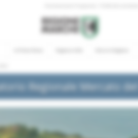
|
Amministrazione Trasparente
Profilo del committen
In Primo Piano
Regione Utile
Entra in Regione
NEWS
torio Regionale Mercato de