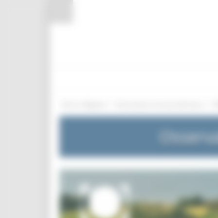
Pannello di gestione dei cookies
/
/
Entra in Regione
Osservatorio mercato del lavoro
Osserva