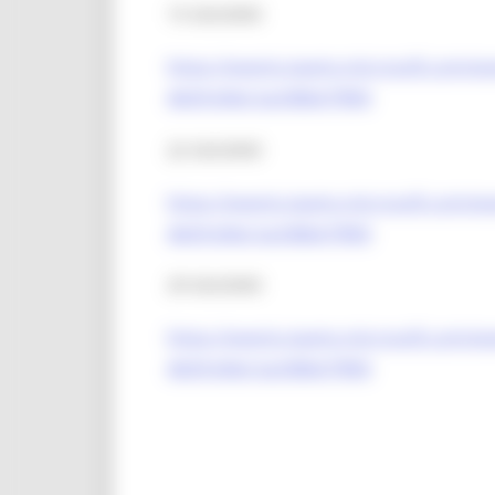
15 GIUGNO
https://events.teams.microsoft.com/
4b09-bfe6-5a338b679f60
22 GIUGNO
https://events.teams.microsoft.com/e
4b09-bfe6-5a338b679f60
29 GIUGNO
https://events.teams.microsoft.com/e
4b09-bfe6-5a338b679f60