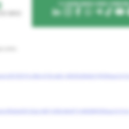
ui sotto.
event/d3729319-c0b6-4150-abb1-892932464e51@295eaa14-31
vent/fb2be035-02a2-4bf1-bf36-84c871c94b98@295eaa14-31a