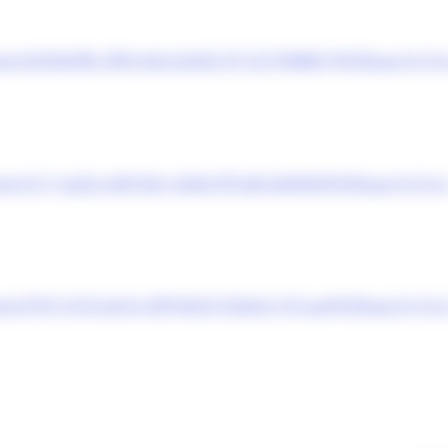
event/6392b9fb-3f94-44cd-b645-971231998801@295eaa14-31a
vent/3111ad22-af4f-4fa1-b6b9-f97a8c5d0450@295eaa14-31a1
vent/f7d11b7d-de7e-45ff-8633-550e5c157caa@295eaa14-31a