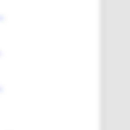
1-
-
1-