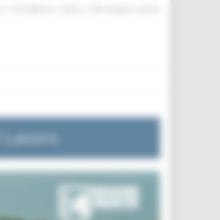
|
|
|
te
ProcediMarche
Rubrica
URP: la Regione risponde
l Lavoro