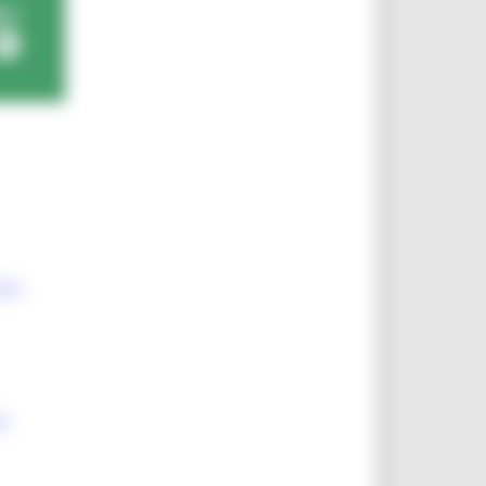
a1-
1-