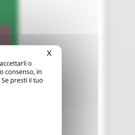
X
Nascondi il banner dei c
accettarli o
tuo consenso, in
e presti il tuo