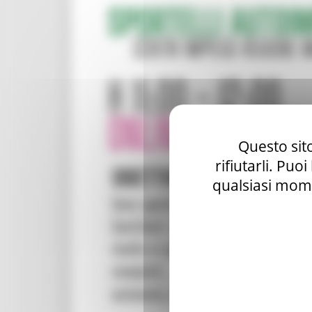
Questo sito
rifiutarli. Puo
qualsiasi mome