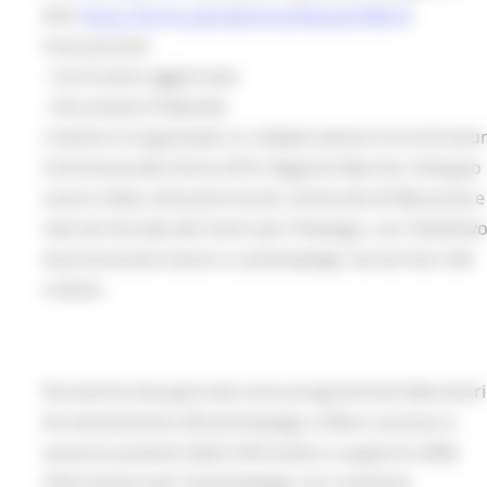
link:
https://forms.gle/wDe3rqvNeGqhQMSc9
Cosa portare
- Curriculum aggiornato
- Documenti d'identità
L'evento è organizzato in collaborazione tra la Struttu
Commissariale Sisma 2016, Regione Marche, Sviluppo
Lavoro Italia, Istituzioni locali, Università di Macerata e
rete territoriale dei Centri per l’Impiego, con l’obiettiv
di promuovere lavoro e autoimpiego nei territori del
cratere.
Durante le due giornate sono programmati laboratori
di orientamento all’autoimpiego a libero accesso e
saranno presenti desk informativi a supporto delle
informazioni per l’autoimpiego e la creazione