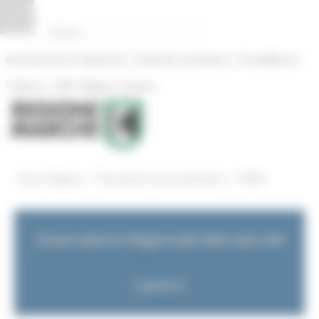
Pannello di gestione dei cookies
|
|
Amministrazione Trasparente
Profilo del committente
ProcediMarche
|
|
Rubrica
URP: la Regione risponde
/
/
Entra in Regione
Osservatorio mercato del lavoro
NEWS
Osservatorio Regionale Mercato del
Lavoro