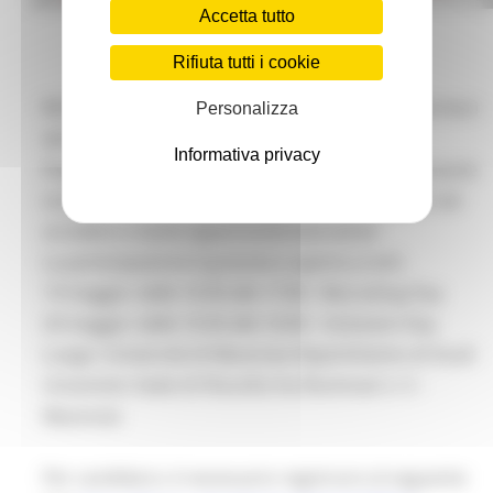
Accetta tutto
Rifiuta tutti i cookie
RECRUITING DAY "Lavoro e autoimpiego nei Territori
Personalizza
del Cratere" 19 e 20 maggio
Informativa privacy
Partecipa al Recruiting Day Macerata, un’importante
occasione per incontrare aziende di vari settori ed
accedere a tante opportunità lavorative!
La partecipazione è gratuita e aperta a tutti.
19 maggio: dalle 10:30 alle 17:00 - Recruiting Day
20 maggio: dalle 10:30 alle 16:00 – Inclusion Day
Luogo: Università di Macerata Dipartimento di Studi
Umanistici Sede di Filosofia Via Illuminati n. 5 -
Macerata
Per candidarsi, è necessario registrarsi al seguente