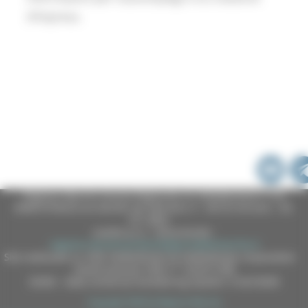
d’impresa.
Regione Marche Giunta Regionale (CF 80008630420 P.IVA
00481070423) via Gentile da Fabriano, 9 - 60125 Ancona - tel.
071.8061
casella p.e.c. istituzionale :
regione.marche.protocollogiunta@emarche.it
Sito realizzato su CMS DotNetNuke by DotNetNuke Corporation
Autorizzazione SIAE n° 1225/I/1298
DUNS - Data Universal Numbering System: 514216030
Copyright 2026 by Regione Marche