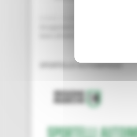
GIOVEDÌ 4 GIUGNO 2026 11:42
Gli argomenti trattati riguarderanno la mob
lavoro all'estero e la possibilità di fruizio
SPORTELLO AUTOIMPIEGO