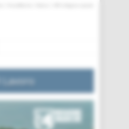
|
|
|
te
ProcediMarche
Rubrica
URP: la Regione risponde
l Lavoro