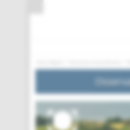
Pannello di gestione dei cookies
/
/
Entra in Regione
Osservatorio mercato del lavoro
Osserva