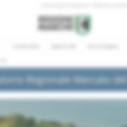
|
Amministrazione Trasparente
Profilo del committen
In Primo Piano
Regione Utile
Entra in Regione
NEWS
torio Regionale Mercato de