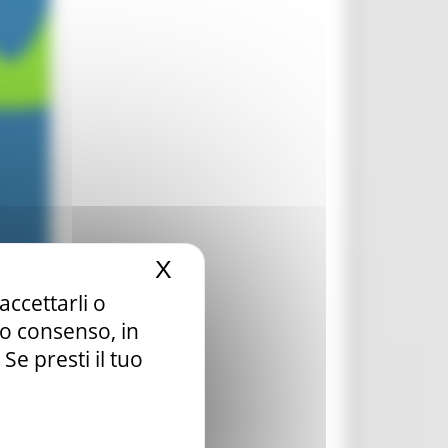
X
Nascondi il banner dei c
accettarli o
tuo consenso, in
e presti il tuo