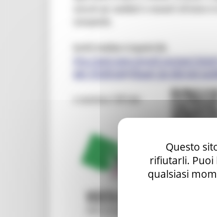
Questo sito
rifiutarli. Puo
qualsiasi mome