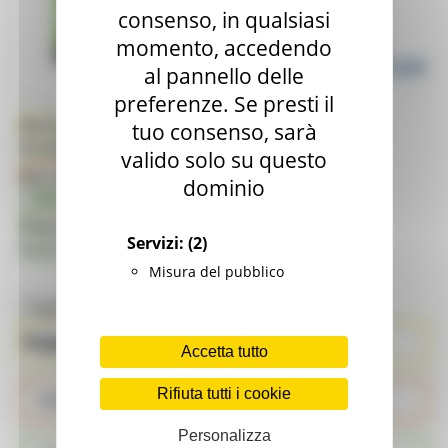
consenso, in qualsiasi
momento, accedendo
al pannello delle
preferenze. Se presti il
Per le Aziende
tuo consenso, sarà
Disciplinari, Regolamenti, Modulistica
valido solo su questo
Per i Consumatori
dominio
Rintraccia il Lotto
Piano di Comunicazione
Servizi:
(2)
Eventi, Rassegna Stampa...
Misura del pubblico
Toggle navigation
MENU & Contatti
Reportistica
Aziende
Accetta tutto
...
Rifiuta tutti i cookie
Prodotti QM
Personalizza