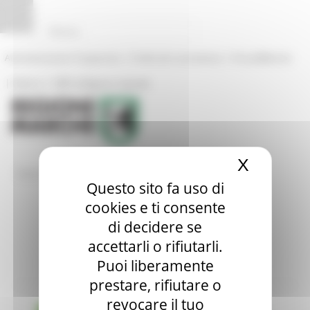
Pannello di gestione dei cookies
|
|
Amministrazione Trasparente
Profilo del committente
ProcediMarche
|
|
Rubrica
URP: la Regione risponde
X
Nascond
/
/
Entra in Regione
Marchio QM
Reportistica
Questo sito fa uso di
cookies e ti consente
di decidere se
Marchio QM
accettarli o rifiutarli.
Puoi liberamente
prestare, rifiutare o
revocare il tuo