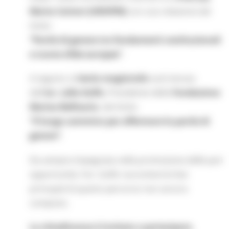
Marta Cerioni (UNIVPM)
con una relazione dal
titolo:
“Parità di genere tra fondamenti costituzionali
e nuove sfide europee”
.
A seguire, la
lectio magistralis
sarà tenuta
dall’
on. Lella Golfo
, Presidente della
Fondazione
Marisa Bellisario
, dal titolo:
“Il lungo cammino per affermare la parità di
genere”
.
Da sempre impegnata nella promozione delle pari
opportunità, l’on. Golfo racconterà le fasi
principali di questo percorso non ancora
compiuto.
La cittadinanza è invitata a partecipare.