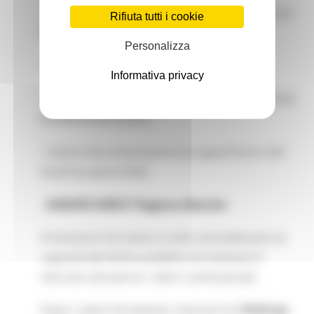
- Università Politecnica delle Marche - Facoltà di
Rifiuta tutti i cookie
Economia
Personalizza
- Dipartimento di Management (DIMA)
Informativa privacy
- Osservatorio sulla Legalità Economica e i Diritti
fondamentali (OLED)
- Centro Documentazione Europea/Centro Alti
Studi Europei (CASE)
-
EUROPE DIRECT Regione Marche
Il momento formativo è volto ad evidenziare la
capacità del diritto pubblico di orientare il
mercato attraverso i valori costituzionali.
Dopo i saluti introduttivi, interverrà la
Prof.ssa