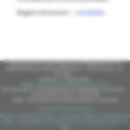
Maggiori informazioni:
LOCANDINA
Regione Marche Giunta Regionale (CF 80008630420 P.IVA
00481070423) via Gentile da Fabriano, 9 - 60125 Ancona - tel.
071.8061
casella p.e.c. istituzionale :
regione.marche.protocollogiunta@emarche.it
Sito realizzato su CMS DotNetNuke by DotNetNuke Corporation
Autorizzazione SIAE n° 1225/I/1298
DUNS - Data Universal Numbering System: 514216030
Copyright 2026 by Regione Marche
Privacy
|
Termini Di Utilizzo
|
Informativa TEAMS
|
Informativa sui
Cookie
|
Accessibilità
|
Dichiarazione di Accessibilità
|
Sitemap
|
Login