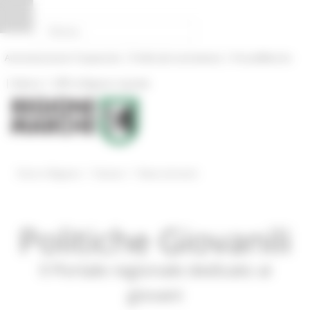
Pannello di gestione dei cookies
|
|
Amministrazione Trasparente
Profilo del committente
ProcediMarche
|
|
Rubrica
URP: la Regione risponde
/
/
Entra in Regione
Giovani
News ed eventi
Politiche Giovanili
Il Portale regionale dedicato ai
giovani