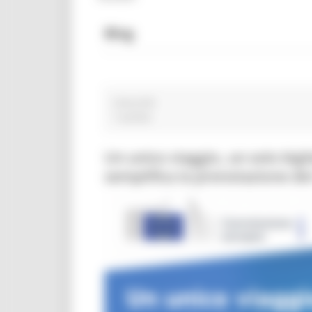
Blog
ciauscolo
1 post(s)
Un unico viaggio, un solo big
semplifica la prenotazione dei