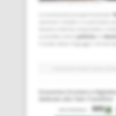
MERCOLEDÌ 29 LUGLIO 2026 08:00
La Commissione europea ha lanciato
“
avvicinare i cittadini, e in particolare i
dinamici e facili da comprendere. L’iniz
accessibile come le
politiche
e le
decis
il canale utilizza i linguaggi e i formati ti
Fondi Europei
EU Direct
Giovani
Istruzi
Economia Circolare e Digitali
dedicato alla Twin Transition