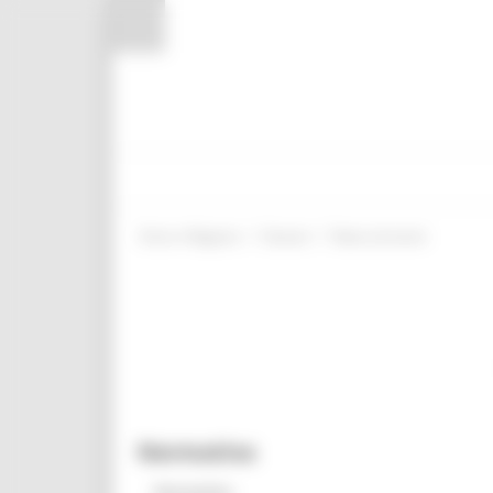
Pannello di gestione dei cookies
/
/
Entra in Regione
Giovani
News ed eventi
Normativa
Normativa