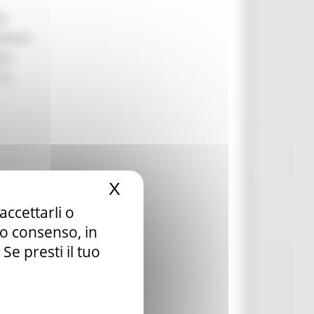
li
ilitare
are
 la
X
Nascondi il banner dei c
accettarli o
la ai
tuo consenso, in
e presti il tuo