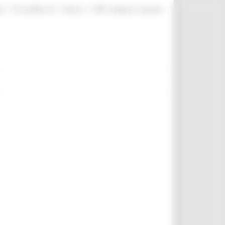
|
|
|
te
ProcediMarche
Rubrica
URP: la Regione risponde