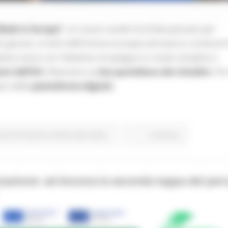
Made in Europe”
, un nuovo canale YouTube pensato per
 più giovani, ai temi dell’Unione europea attraverso contenuti 
iativa nasce con l’obiettivo di spiegare in modo semplice e
ioni dell’UE
influenzino la
vita quotidiana dei cittadini.
Per
pici delle
piattaforme digitali,
one Formazione e Diritto allo studio
Continua..
zzazione: ad Ancona la seconda tappa del per