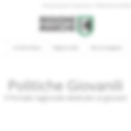
|
Amministrazione Trasparente
Profilo del committen
In Primo Piano
Regione Utile
Entra in Regione
Politiche Giovanili
Il Portale regionale dedicato ai giovani