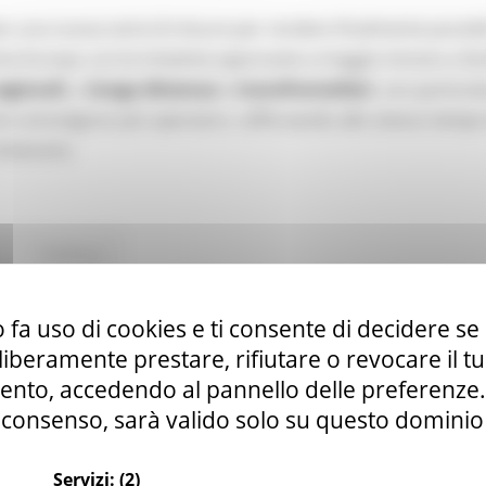
o una nuova serie di misure per rendere finalmente possibi
tta Europa. Le tre iniziative approvate a maggio mirano a fac
egionali
, a
lunga distanza
e
transfrontalieri
, con particol
e coinvolgono più operatori, rafforzando allo stesso tempo
itinerario.
Continua..
 fa uso di cookies e ti consente di decidere se 
anale YouTube della Commissione europea par
i liberamente prestare, rifiutare o revocare il 
nto, accedendo al pannello delle preferenze. S
consenso, sarà valido solo su questo dominio
Servizi:
(2)