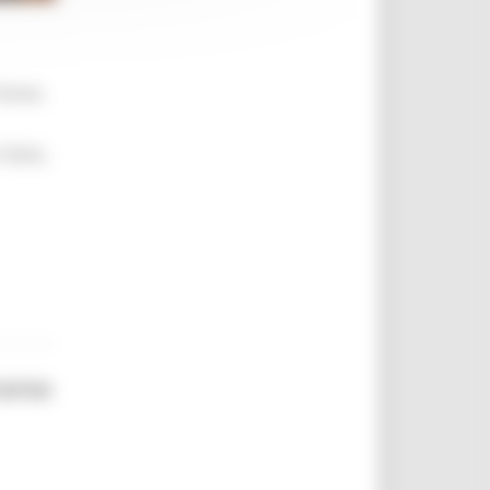
brevi,
 farlo,
corso