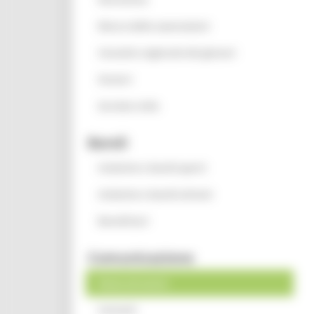
Elenco delle associazioni
Consulta regionale dei giovani
Oratori
Servizio civile
Bandi
Iniziative e bandi aperti
Iniziative e bandi attivati
Beneficiari
Comunicazione
News ed eventi
Contatti