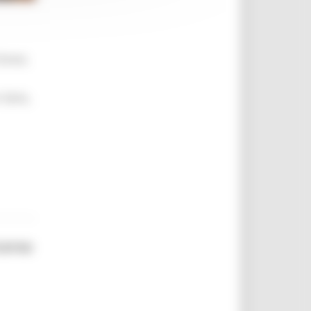
brevi,
 farlo,
corso