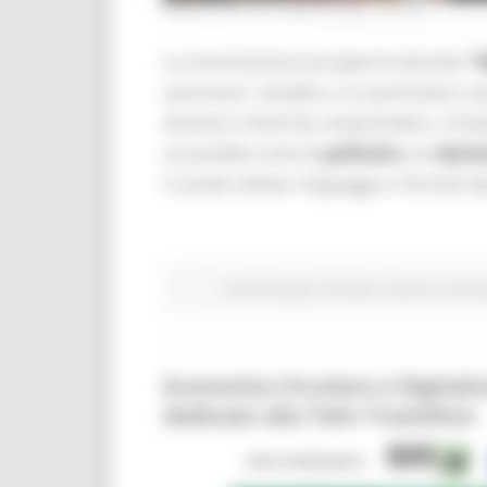
MERCOLEDÌ 29 LUGLIO 2026 08:00
La Commissione europea ha lanciato
“
avvicinare i cittadini, e in particolare i
dinamici e facili da comprendere. L’iniz
accessibile come le
politiche
e le
decis
il canale utilizza i linguaggi e i formati ti
Fondi Europei
EU Direct
Giovani
Istruzi
Economia Circolare e Digitali
dedicato alla Twin Transition