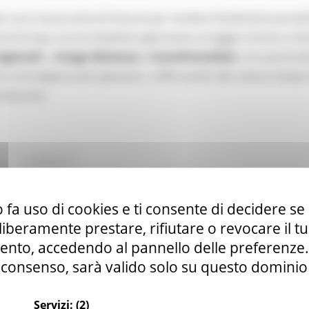
o una nuova serie di misure per rendere finalmente possibi
tta Europa. Le tre iniziative approvate a maggio mirano a fac
egionali
, a
lunga distanza
e
transfrontalieri
, con particol
e coinvolgono più operatori, rafforzando allo stesso tempo
itinerario.
Continua..
 fa uso di cookies e ti consente di decidere se 
anale YouTube della Commissione europea par
i liberamente prestare, rifiutare o revocare il 
nto, accedendo al pannello delle preferenze. S
consenso, sarà valido solo su questo dominio
Servizi:
(2)