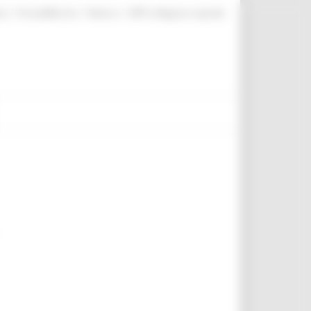
|
|
|
te
ProcediMarche
Rubrica
URP: la Regione risponde