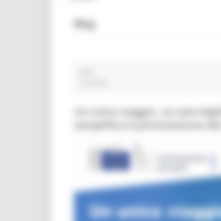
Blog
DOP
2 post(s)
Un unico viaggio, un solo big
semplifica la prenotazione dei