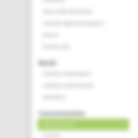
Elenco delle associazioni
Consulta regionale dei giovani
Oratori
Servizio civile
Bandi
Iniziative e bandi aperti
Iniziative e bandi attivati
Beneficiari
Comunicazione
News ed eventi
Contatti