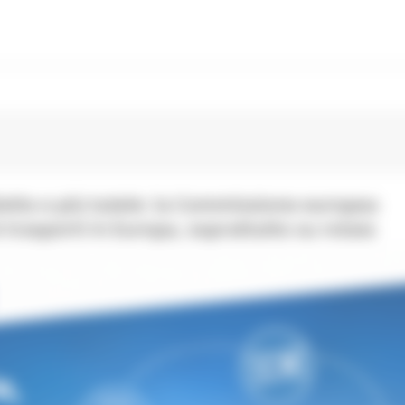
lietto e più tutele: la Commissione europea
 trasporti in Europa, soprattutto su rotaia