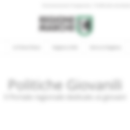
|
Amministrazione Trasparente
Profilo del committen
In Primo Piano
Regione Utile
Entra in Regione
Politiche Giovanili
Il Portale regionale dedicato ai giovani