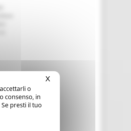
li
ilitare
are
 la
X
Nascondi il banner dei c
accettarli o
la ai
tuo consenso, in
e presti il tuo