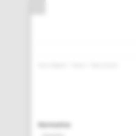
Pannello di gestione dei cookies
/
/
Entra in Regione
Giovani
News ed eventi
Normativa
Normativa