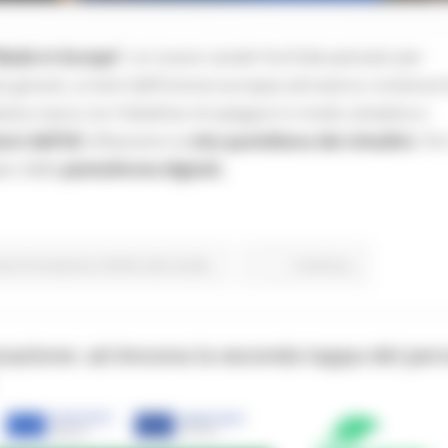
Made in Europe”
, un nuovo canale YouTube pensato per
 più giovani, ai temi dell’Unione europea attraverso contenuti 
iativa nasce con l’obiettivo di spiegare in modo semplice e
ioni dell’UE
influenzino la
vita quotidiana dei cittadini.
Per
pici delle
piattaforme digitali,
one Formazione e Diritto allo studio
Continua..
zzazione: ad Ancona la seconda tappa del per