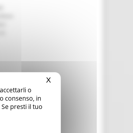
li
ilitare
are
 la
X
Nascondi il banner dei c
accettarli o
la ai
tuo consenso, in
e presti il tuo