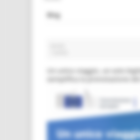
Blog
tartufo
1 post(s)
Un unico viaggio, un solo big
semplifica la prenotazione dei