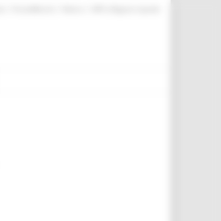
|
|
|
te
ProcediMarche
Rubrica
URP: la Regione risponde