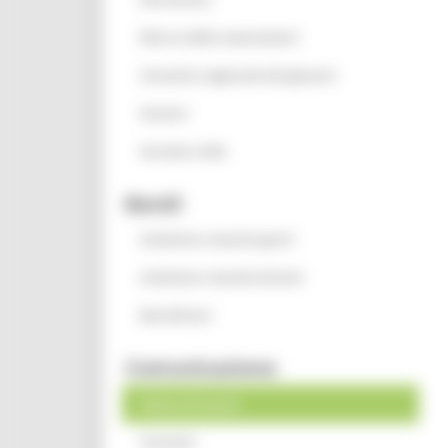
Elenco delle associazioni
Consulta regionale dei giovani
Oratori
Servizio civile
Bandi
Iniziative e bandi aperti
Iniziative e bandi attivati
Beneficiari
Comunicazione
News ed eventi
Contatti