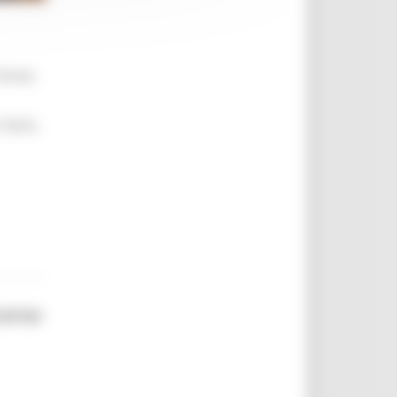
brevi,
 farlo,
corso