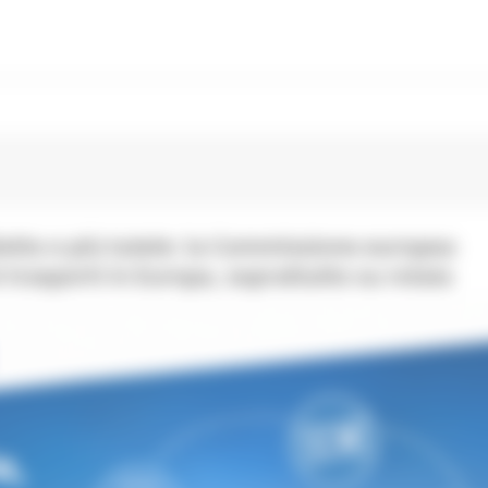
lietto e più tutele: la Commissione europea
 trasporti in Europa, soprattutto su rotaia