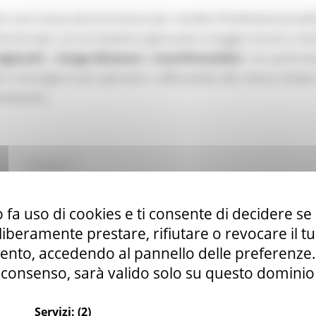
o una nuova serie di misure per rendere finalmente possibi
tta Europa. Le tre iniziative approvate a maggio mirano a fac
egionali
, a
lunga distanza
e
transfrontalieri
, con particol
e coinvolgono più operatori, rafforzando allo stesso tempo
itinerario.
Continua..
 fa uso di cookies e ti consente di decidere se 
anale YouTube della Commissione europea par
i liberamente prestare, rifiutare o revocare il 
nto, accedendo al pannello delle preferenze. S
consenso, sarà valido solo su questo dominio
Servizi:
(2)