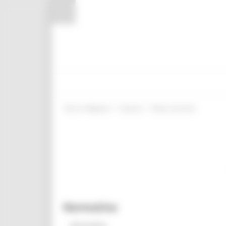
Pannello di gestione dei cookies
/
/
Entra in Regione
Giovani
News ed eventi
Normativa
Normativa