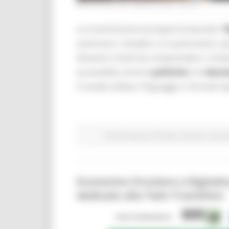
MERCOLEDÌ 29 LUGLIO 2026 08:00
La Commissione europea ha lanciato
“
avvicinare i cittadini, e in particolare i
dinamici e facili da comprendere. L’iniz
accessibile come le
politiche
e le
decis
il canale utilizza i linguaggi e i formati ti
Fondi Europei
EU Direct
Giovani
Istruzi
Economia Circolare e Digitali
dedicato alla Twin Transition