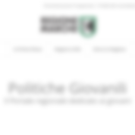
|
Amministrazione Trasparente
Profilo del committen
In Primo Piano
Regione Utile
Entra in Regione
Politiche Giovanili
Il Portale regionale dedicato ai giovani