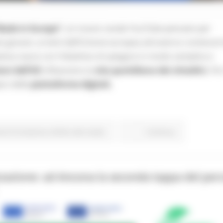
Made in Europe”
, un nuovo canale YouTube pensato per
 più giovani, ai temi dell’Unione europea attraverso contenuti 
iativa nasce con l’obiettivo di spiegare in modo semplice e
ioni dell’UE
influenzino la
vita quotidiana dei cittadini.
Per
pici delle
piattaforme digitali,
one Formazione e Diritto allo studio
Continua..
zzazione: ad Ancona la seconda tappa del per