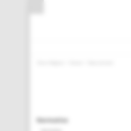
Pannello di gestione dei cookies
/
/
Entra in Regione
Giovani
News ed eventi
Normativa
Normativa