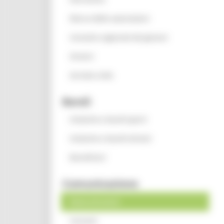
Elenco delle associazioni
Consulta regionale dei giovani
Oratori
Servizio civile
Bandi
Iniziative e bandi aperti
Iniziative e bandi attivati
Beneficiari
Comunicazione
News ed eventi
Contatti