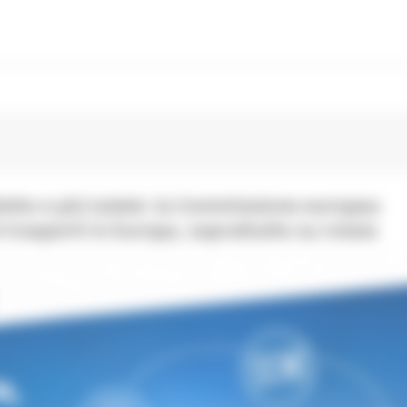
lietto e più tutele: la Commissione europea
 trasporti in Europa, soprattutto su rotaia