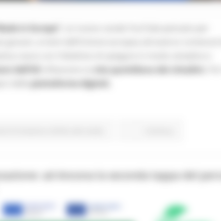
Made in Europe”
, un nuovo canale YouTube pensato per
 più giovani, ai temi dell’Unione europea attraverso contenuti 
iativa nasce con l’obiettivo di spiegare in modo semplice e
ioni dell’UE
influenzino la
vita quotidiana dei cittadini.
Per
pici delle
piattaforme digitali,
one Formazione e Diritto allo studio
Continua..
zzazione: ad Ancona la seconda tappa del per