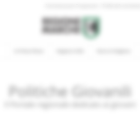
|
Amministrazione Trasparente
Profilo del committen
In Primo Piano
Regione Utile
Entra in Regione
Politiche Giovanili
Il Portale regionale dedicato ai giovani