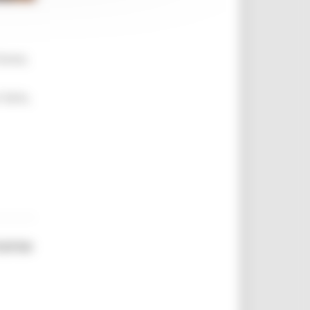
brevi,
 farlo,
corso