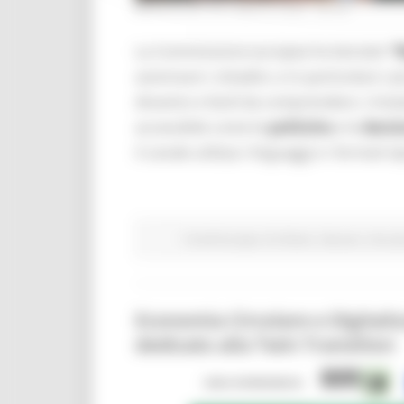
MERCOLEDÌ 29 LUGLIO 2026 08:00
La Commissione europea ha lanciato
“
avvicinare i cittadini, e in particolare i
dinamici e facili da comprendere. L’iniz
accessibile come le
politiche
e le
decis
il canale utilizza i linguaggi e i formati ti
Fondi Europei
EU Direct
Giovani
Istruzi
Economia Circolare e Digitali
dedicato alla Twin Transition