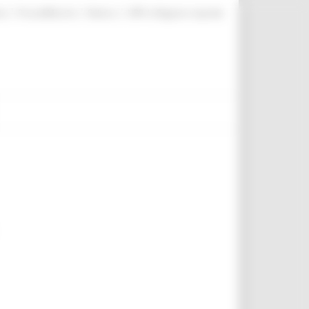
|
|
|
te
ProcediMarche
Rubrica
URP: la Regione risponde