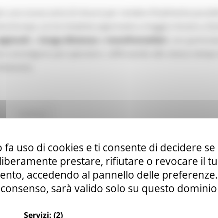
o una nuova serie di misure per rendere finalmente possibi
tta Europa. Le tre iniziative approvate a maggio mirano a fac
egionali
, a
lunga distanza
e
transfrontalieri
, con particol
e coinvolgono più operatori, rafforzando allo stesso tempo
itinerario.
Continua..
 fa uso di cookies e ti consente di decidere se 
anale YouTube della Commissione europea par
i liberamente prestare, rifiutare o revocare il 
nto, accedendo al pannello delle preferenze. S
consenso, sarà valido solo su questo dominio
Servizi:
(2)