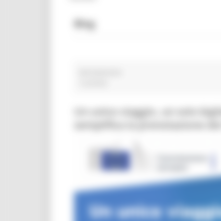
Blog
Barbabietole
3 post(s)
Un unico viaggio, un solo big
semplifica la prenotazione dei