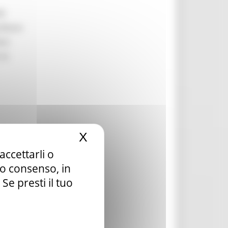
li
ilitare
are
 la
X
Nascondi il banner dei c
accettarli o
la ai
tuo consenso, in
e presti il tuo