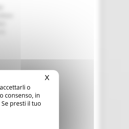
li
ilitare
are
 la
X
Nascondi il banner dei c
accettarli o
la ai
tuo consenso, in
e presti il tuo