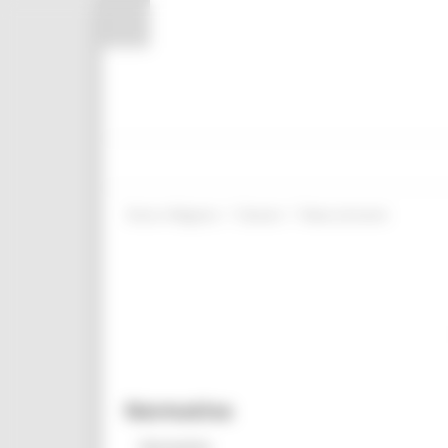
Pannello di gestione dei cookies
/
/
Entra in Regione
Giovani
News ed eventi
Normativa
Normativa