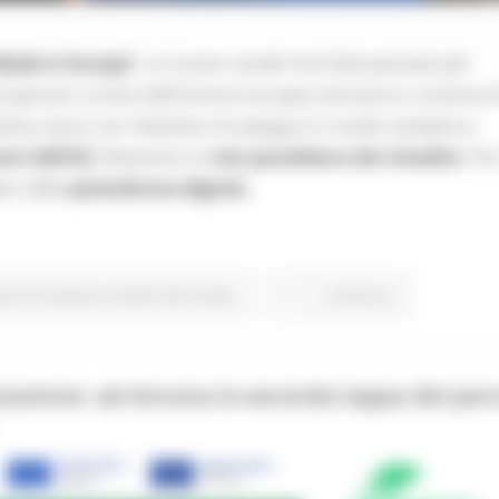
Made in Europe”
, un nuovo canale YouTube pensato per
 più giovani, ai temi dell’Unione europea attraverso contenuti 
iativa nasce con l’obiettivo di spiegare in modo semplice e
ioni dell’UE
influenzino la
vita quotidiana dei cittadini.
Per
pici delle
piattaforme digitali,
one Formazione e Diritto allo studio
Continua..
zzazione: ad Ancona la seconda tappa del per