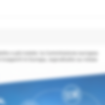
lietto e più tutele: la Commissione europea
 trasporti in Europa, soprattutto su rotaia