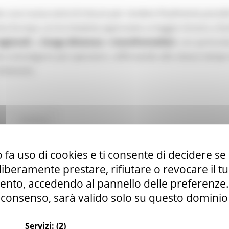
o una nuova serie di misure per rendere finalmente possibi
tta Europa. Le tre iniziative approvate a maggio mirano a fac
egionali
, a
lunga distanza
e
transfrontalieri
, con particol
e coinvolgono più operatori, rafforzando allo stesso tempo
itinerario.
Continua..
 fa uso di cookies e ti consente di decidere se 
anale YouTube della Commissione europea par
i liberamente prestare, rifiutare o revocare il 
nto, accedendo al pannello delle preferenze. S
consenso, sarà valido solo su questo dominio
Servizi:
(2)