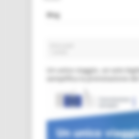
Blog
disoccupati
1 post(s)
Un unico viaggio, un solo big
semplifica la prenotazione dei