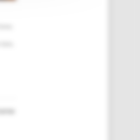
brevi,
 farlo,
corso