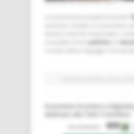
MERCOLEDÌ 29 LUGLIO 2026 08:00
La Commissione europea ha lanciato
“
avvicinare i cittadini, e in particolare i
dinamici e facili da comprendere. L’iniz
accessibile come le
politiche
e le
decis
il canale utilizza i linguaggi e i formati ti
Fondi Europei
EU Direct
Giovani
Istruzi
Economia Circolare e Digitali
dedicato alla Twin Transition