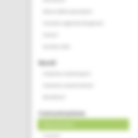
Elenco delle associazioni
Consulta regionale dei giovani
Oratori
Servizio civile
Bandi
Iniziative e bandi aperti
Iniziative e bandi attivati
Beneficiari
Comunicazione
News ed eventi
Contatti