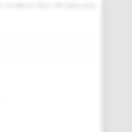
|
|
|
te
ProcediMarche
Rubrica
URP: la Regione risponde