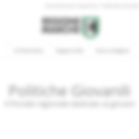
|
Amministrazione Trasparente
Profilo del committen
In Primo Piano
Regione Utile
Entra in Regione
Politiche Giovanili
Il Portale regionale dedicato ai giovani