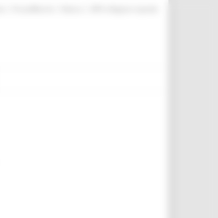
|
|
|
te
ProcediMarche
Rubrica
URP: la Regione risponde