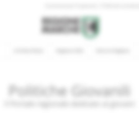
|
Amministrazione Trasparente
Profilo del committen
In Primo Piano
Regione Utile
Entra in Regione
Politiche Giovanili
Il Portale regionale dedicato ai giovani