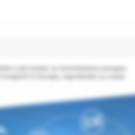
lietto e più tutele: la Commissione europea
 trasporti in Europa, soprattutto su rotaia