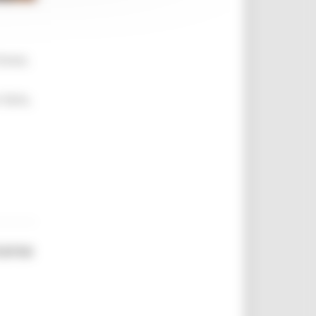
brevi,
 farlo,
corso