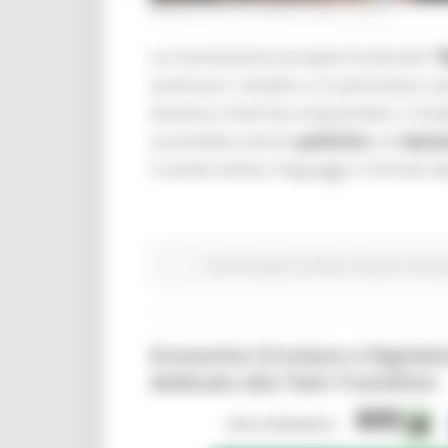
MERCOLEDÌ 29 LUGLIO 2026 08:00
La Commissione europea ha lanciato
“
avvicinare i cittadini, e in particolare i
dinamici e facili da comprendere. L’iniz
accessibile come le
politiche
e le
decis
il canale utilizza i linguaggi e i formati ti
Fondi Europei
EU Direct
Giovani
Istruzi
Economia Circolare e Digitali
dedicato alla Twin Transition