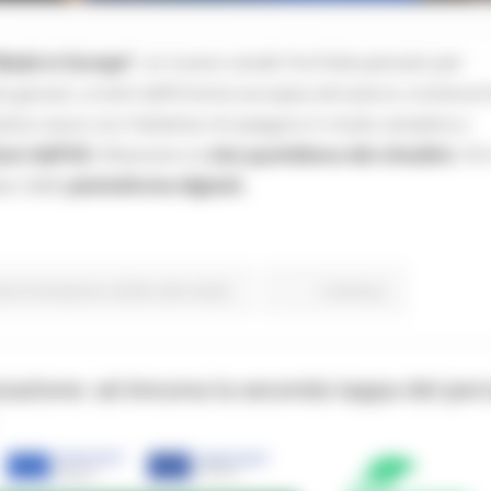
Made in Europe”
, un nuovo canale YouTube pensato per
 più giovani, ai temi dell’Unione europea attraverso contenuti 
iativa nasce con l’obiettivo di spiegare in modo semplice e
ioni dell’UE
influenzino la
vita quotidiana dei cittadini.
Per
pici delle
piattaforme digitali,
one Formazione e Diritto allo studio
Continua..
zzazione: ad Ancona la seconda tappa del per