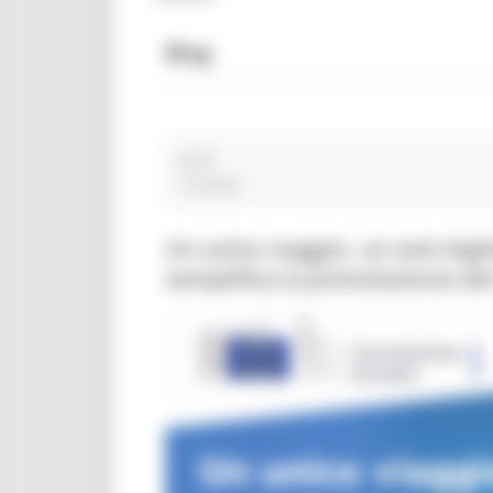
Blog
OCM
1 post(s)
Un unico viaggio, un solo big
semplifica la prenotazione dei