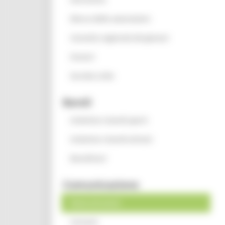
Elenco delle associazioni
Consulta regionale dei giovani
Oratori
Servizio civile
Bandi
Iniziative e bandi aperti
Iniziative e bandi attivati
Beneficiari
Comunicazione
News ed eventi
Contatti