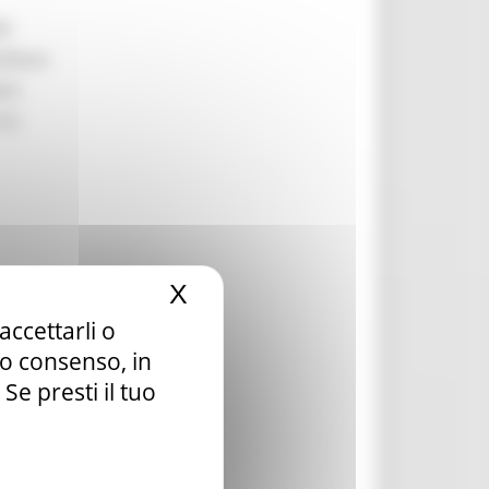
li
ilitare
are
 la
X
Nascondi il banner dei c
accettarli o
la ai
tuo consenso, in
e presti il tuo