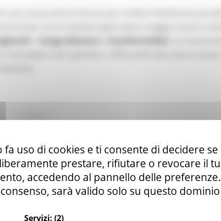
o una nuova serie di misure per rendere finalmente possibi
tta Europa. Le tre iniziative approvate a maggio mirano a fac
egionali
, a
lunga distanza
e
transfrontalieri
, con particol
e coinvolgono più operatori, rafforzando allo stesso tempo
itinerario.
Continua..
 fa uso di cookies e ti consente di decidere se 
anale YouTube della Commissione europea par
i liberamente prestare, rifiutare o revocare il 
nto, accedendo al pannello delle preferenze. S
consenso, sarà valido solo su questo dominio
Servizi:
(2)