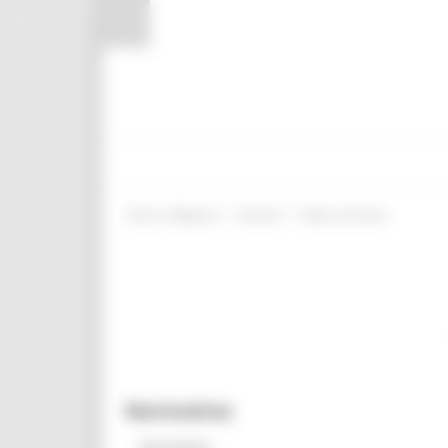
Pannello di gestione dei cookies
/
/
Entra in Regione
Giovani
News ed eventi
Normativa
Normativa