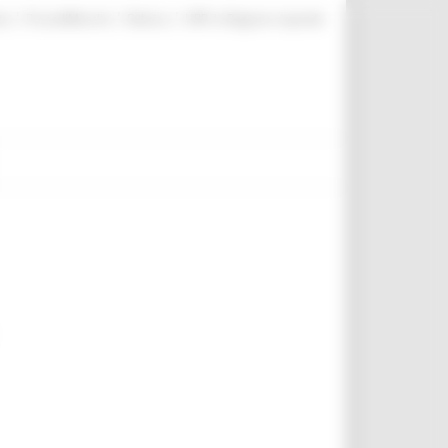
|
|
|
te
ProcediMarche
Rubrica
URP: la Regione risponde