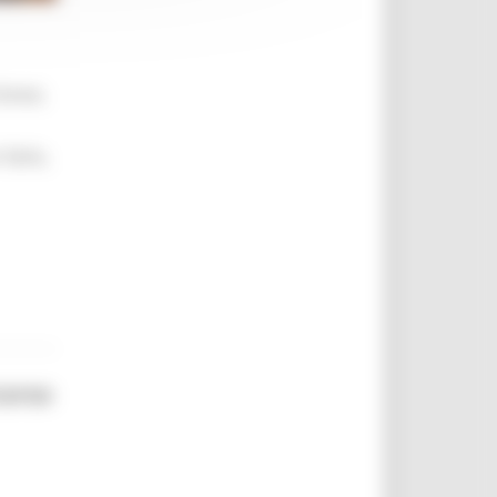
brevi,
 farlo,
corso