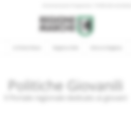
|
Amministrazione Trasparente
Profilo del committen
In Primo Piano
Regione Utile
Entra in Regione
Politiche Giovanili
Il Portale regionale dedicato ai giovani