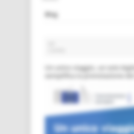
Blog
IGP
2 post(s)
Un unico viaggio, un solo big
semplifica la prenotazione dei