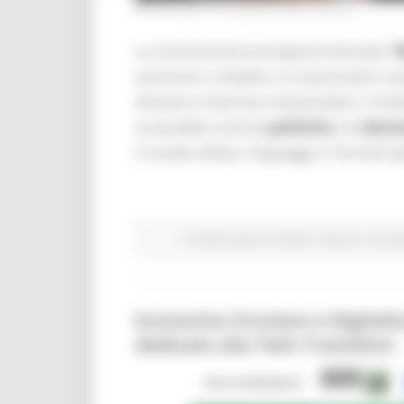
MERCOLEDÌ 29 LUGLIO 2026 08:00
La Commissione europea ha lanciato
“
avvicinare i cittadini, e in particolare i
dinamici e facili da comprendere. L’iniz
accessibile come le
politiche
e le
decis
il canale utilizza i linguaggi e i formati ti
Fondi Europei
EU Direct
Giovani
Istruzi
Economia Circolare e Digitali
dedicato alla Twin Transition