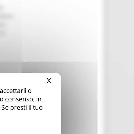
li
ilitare
are
 la
X
Nascondi il banner dei c
accettarli o
la ai
tuo consenso, in
e presti il tuo