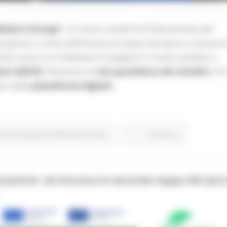
Made in Europe”
, un nuovo canale YouTube pensato per
 più giovani, ai temi dell’Unione europea attraverso contenuti 
iativa nasce con l’obiettivo di spiegare in modo semplice e
ioni dell’UE
influenzino la
vita quotidiana dei cittadini.
Per
pici delle
piattaforme digitali,
one Formazione e Diritto allo studio
Continua..
zzazione: ad Ancona la seconda tappa del per