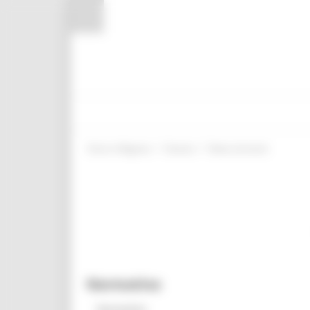
Pannello di gestione dei cookies
/
/
Entra in Regione
Giovani
News ed eventi
Normativa
Normativa