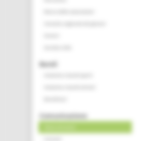
Elenco delle associazioni
Consulta regionale dei giovani
Oratori
Servizio civile
Bandi
Iniziative e bandi aperti
Iniziative e bandi attivati
Beneficiari
Comunicazione
News ed eventi
Contatti