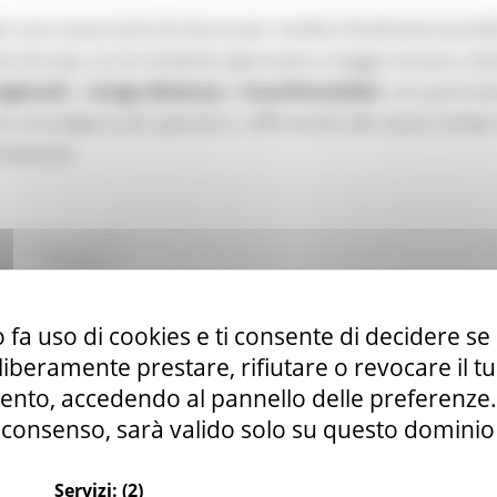
o una nuova serie di misure per rendere finalmente possibi
tta Europa. Le tre iniziative approvate a maggio mirano a fac
egionali
, a
lunga distanza
e
transfrontalieri
, con particol
e coinvolgono più operatori, rafforzando allo stesso tempo
itinerario.
Continua..
 fa uso di cookies e ti consente di decidere se 
anale YouTube della Commissione europea par
i liberamente prestare, rifiutare o revocare il 
nto, accedendo al pannello delle preferenze. S
consenso, sarà valido solo su questo dominio
Servizi:
(2)