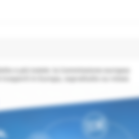
lietto e più tutele: la Commissione europea
 trasporti in Europa, soprattutto su rotaia