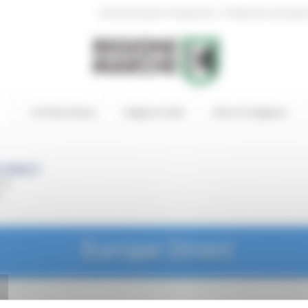
|
Amministrazione Trasparente
Profilo del committen
In Primo Piano
Regione Utile
Entra in Regione
Europe Direct