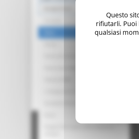
Europe Direct
Questo sito
Chi siamo
rifiutarli. Puo
qualsiasi mome
News
Partner
Punti Locali territoriali ED
Punto locale EUROGUIDANCE
Antenna EURES
L' Europa intorno a me
Strumenti di Democrazia Partecipativa
Regione Marche Giunta Regional
Eventi
cas
Progetto Alla Scoperta della cittadinanza
europea