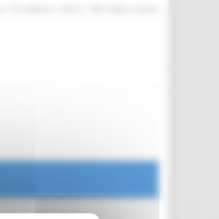
|
|
|
te
ProcediMarche
Rubrica
URP: la Regione risponde