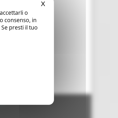
X
Nascondi il banner dei c
accettarli o
tuo consenso, in
e presti il tuo
- 60125 Ancona - tel. 071.8061
.it