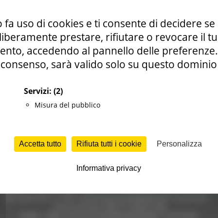
 fa uso di cookies e ti consente di decidere se 
i liberamente prestare, rifiutare o revocare il 
nto, accedendo al pannello delle preferenze. S
consenso, sarà valido solo su questo dominio
Servizi:
(2)
Misura del pubblico
Accetta tutto
Rifiuta tutti i cookie
Personalizza
Informativa privacy
e (CF 80008630420 P.IVA 00481070423) via Gentile da Fabriano, 9 
ella p.e.c. istituzionale :
regione.marche.protocollogiunta@emarche
Sito realizzato su CMS DotNetNuke by DotNetNuke Corporation
Autorizzazione SIAE n° 1225/I/1298
DUNS - Data Universal Numbering System: 514216030