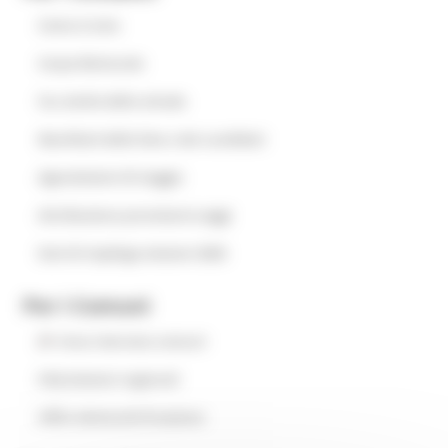
Come si vota
Corpo Elettorale
Fac simile delle schede
Manifesti delle liste e dei candidati
Agevolazioni di viaggio
Attribuzione provvisoria seggi
Dati di riepilogo elezioni 2025
Per i Comuni
Area riservata comuni
FAQ elezioni regionali
Uffici elettorali di sezione