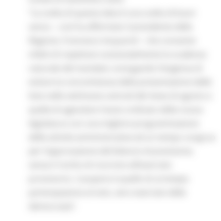
“La scelta di questa data è una scelta di buon
senso – così ha affermato il presidente della
Regione, Francesco Acquaroli – che consente
infatti di rispettare sostanzialmente la scadenza
naturale del mandato coniugando l’esigenza di
evitare la concomitanza della presentazione delle
liste nelle settimane centrali del mese di agosto e
quella di agevolare l’avvio ordinato della nuova
legislatura con una migliore programmazione
delle attività amministrative ed un tempo congruo
per l’approvazione del bilancio di previsione,
senza il rischio di ricorrere all’esercizio
provvisorio. L’auspicio è quello di un’ampia
partecipazione al voto, vero esercizio della
democrazia”.