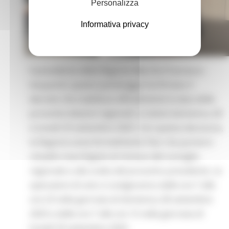
Personalizza
Informativa privacy
Il presidente della Regione Marche Francesco
Acquaroli, questo pomeriggio ha firmato il
decreto che stabilisce ufficialmente la data delle
prossime elezioni regionali: si voterà domenica 28
e lunedì 29 settembre 2025. Con questa decisione,
la Regione avvia formalmente l’iter che porterà i
cittadini marchigiani al rinnovo del consiglio
regionale e alla scelta del prossimo presidente. Le
operazioni di voto si svolgeranno dalle ore 7 alle
ore 23 nella giornata di domenica 28 settembre
2025 e dalle ore 7 alle ore 15 nella giornata di
lunedì 29 settembre 2025.