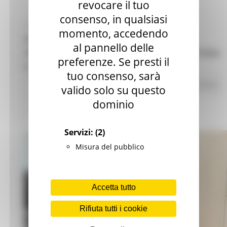
revocare il tuo
consenso, in qualsiasi
LUNEDÌ 21 LUGLIO 2025 19:15
momento, accedendo
REGIONALI MARCHE, SI VOTA IL 28 E IL 29
al pannello delle
SETTEMBRE. IL PRESIDENTE ACQUAROLI FIRMA
preferenze. Se presti il
IL DECRETO
tuo consenso, sarà
Elezioni 2025
In primo piano
4600 views
valido solo su questo
dominio
Torna alle news
Servizi:
(2)
Misura del pubblico
Accetta tutto
Rifiuta tutti i cookie