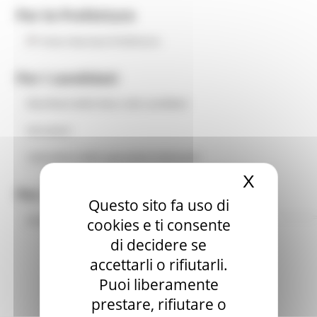
Per le Prefetture
Area riservata Prefetture
Per i candidati
Manifesti delle liste e dei candidati
Istruzioni
Calendario delle operazioni elettorali
X
Nascond
Per i giornalisti
Questo sito fa uso di
Accredito stampa e accesso ai dati
cookies e ti consente
di decidere se
accettarli o rifiutarli.
Puoi liberamente
prestare, rifiutare o