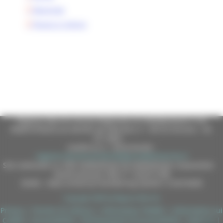
Macerata
Pesaro e Urbino
Regione Marche Giunta Regionale (CF 80008630420 P.IVA
00481070423) via Gentile da Fabriano, 9 - 60125 Ancona - tel.
071.8061
casella p.e.c. istituzionale :
regione.marche.protocollogiunta@emarche.it
Sito realizzato su CMS DotNetNuke by DotNetNuke Corporation
Autorizzazione SIAE n° 1225/I/1298
DUNS - Data Universal Numbering System: 514216030
Copyright 2026 by Regione Marche
Privacy
|
Termini Di Utilizzo
|
Informativa TEAMS
|
Informativa sui
Cookie
|
Accessibilità
|
Dichiarazione di Accessibilità
|
Sitemap
|