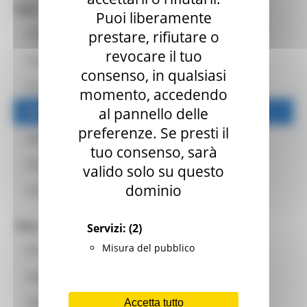
Per i cittadini
Puoi liberamente
prestare, rifiutare o
Come si vota
revocare il tuo
Corpo Elettorale
consenso, in qualsiasi
Fac simile delle schede
momento, accedendo
al pannello delle
Manifesti delle liste e dei candidati
preferenze. Se presti il
Agevolazioni di viaggio
tuo consenso, sarà
Attribuzione provvisoria seggi
valido solo su questo
dominio
Dati di riepilogo elezioni 2025
Per i Comuni
Servizi:
(2)
Misura del pubblico
Area riservata comuni
FAQ elezioni regionali
Accetta tutto
Uffici elettorali di sezione