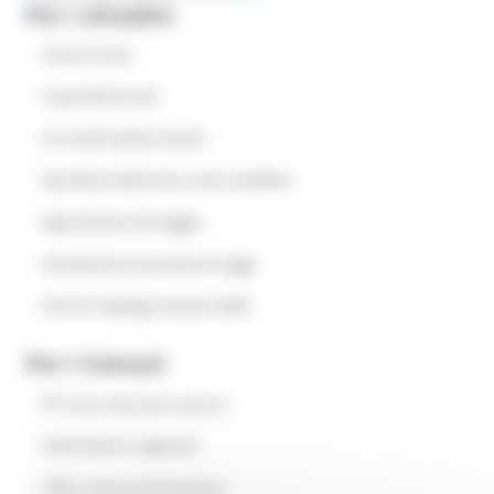
Per i cittadini
Come si vota
Corpo Elettorale
Fac simile delle schede
Manifesti delle liste e dei candidati
Agevolazioni di viaggio
Attribuzione provvisoria seggi
Dati di riepilogo elezioni 2025
Per i Comuni
Area riservata comuni
FAQ elezioni regionali
Uffici elettorali di sezione