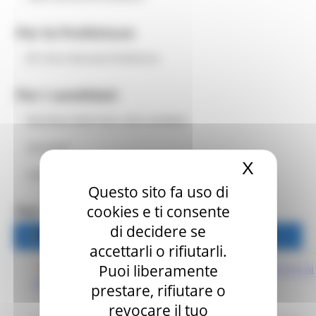
Per le Prefetture
Area riservata Prefetture
Per i candidati
Manifesti delle liste e dei candidati
Istruzioni
X
Nascond
Calendario delle operazioni elettorali
Questo sito fa uso di
Per i giornalisti
cookies e ti consente
di decidere se
Accredito stampa e accesso ai dati
Accredito stampa e accesso ai dati
accettarli o rifiutarli.
Puoi liberamente
Download istruzioni per l'accredito stampa e l'accesso ai
dati delle elezioni 2025
prestare, rifiutare o
revocare il tuo