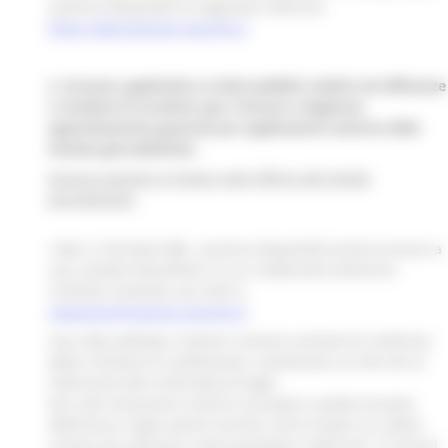
saranno disponibili al seguente indirizzo:
https://dati.elezioni.marche.it
2. Accesso applicativo ai dati pubblici relativi ad affluenze
e risultati di scrutinio (per Comuni o Regione),
appositamente generati per applicazioni esterne delle
testate giornalistiche.
Accesso esclusivo in tempo reale offerto alle testate
giornalistiche.
I dati, in formato XML, saranno disponibili previo accesso a
una cartella SharePoint, le cui credenziali andranno
richieste inviando una mail a:
redazione@regione.marche.it
Una volta abilitato, l’utente riceverà un’email di conferma
della richiesta di condivisione, contenente un link che lo
indirizzerà alla schermata di login.
Qui sarà necessario inserire la propria casella di posta
elettronica. Dopo averla inserita, verrà inviato un codice
univoco da utilizzare come password, valido per 15 minuti