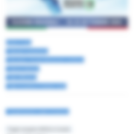
Come si vota
Elezioni trasparenti
Normativa - Circolari Ministeriali e prefettizie
Storico elezioni
Dati affluenza
Dati scrutinio in tempo reale
Assegnazione seggi provvisori
Toggle navigation
MENU & Contatti