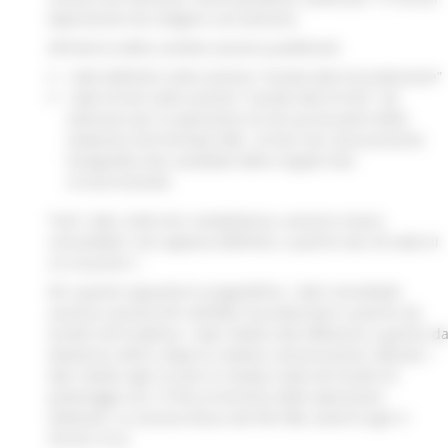
(operazione da svolgere una tantum).
All’interno della cartella saranno pubblicati:
i dati definitivi nella sezione “Canale dati di produzione”
i dati di test nella sezione “Canale dati di test”, da
utilizzare per le operazioni di set-up da parte delle
redazioni (nel formato XML di test non sarà presente
l’anagrafica dei candidati delle singole liste
circoscrizionali)
Tutti i dati, nella loro completezza, saranno invece
consultabili, non appena definitivi, a partire dai siti web di
cui al punto 1.
Per quanto riguarda le anagrafiche, i dati consolidati
saranno sovrascritti nell’XML di produzione a partire da
lunedì 22/9 mattina; i dati relativi alle affluenze a partire d
domenica 28/9 e dopo le relative comunicazioni ufficiali; i
dati relativi agli scrutini in tempo reale da lunedì 29
pomeriggio ore 15 fino al termine delle operazioni
elettorali. La sovrascrittura dei file XML avverrà ogni 5
minuti circa.