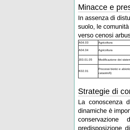
Minacce e pres
In assenza di distu
suolo, le comunità
verso cenosi arbus
A04.03
Agricoltura
A04.04
Agricoltura
J03.01.05
Modificazione dei sistem
Processi biotici e abioti
K02.01
catastrofi)
Strategie di c
La conoscenza del
dinamiche è import
conservazione d
predisposizione d