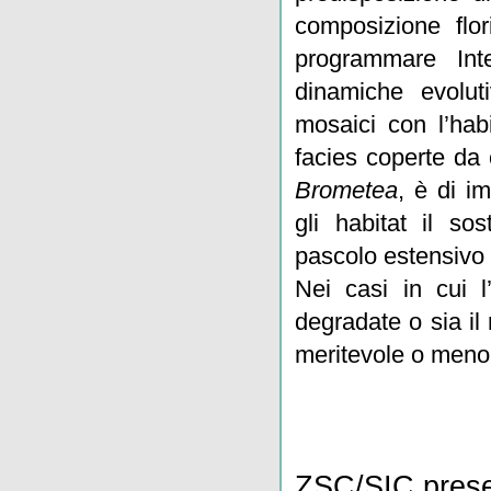
composizione flor
programmare Inter
dinamiche evolut
mosaici con l’hab
facies coperte da 
Brometea
, è di i
gli habitat il sos
pascolo estensivo 
Nei casi in cui l
degradate o sia il 
meritevole o meno d
ZSC/SIC prese