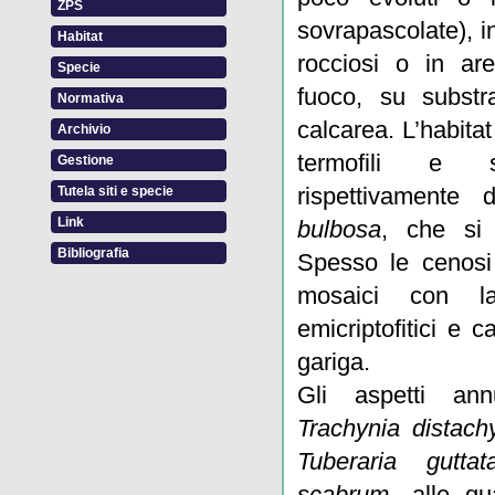
ZPS
sovrapascolate), i
Habitat
rocciosi o in ar
Specie
fuoco, su substr
Normativa
calcarea. L’habita
Archivio
termofili e s
Gestione
rispettivamente
Tutela siti e specie
Link
bulbosa
, che si 
Bibliografia
Spesso le cenosi r
mosaici con la
emicriptofitici e 
gariga.
Gli aspetti ann
Trachynia distach
Tuberaria guttat
scabrum
, alle qu