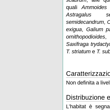
quali
Ammoides p
Astragalus s
semidecandrum
,
C
exigua
,
Galium pa
ornithopodioides
Saxifraga trydactyl
T. striatum
e
T. su
Caratterizzazio
Non definita a live
Distribuzione 
L’habitat è segnal