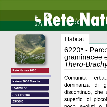
Habitat
6220* - Perco
graminacee e
Thero-Brach
Rete Natura 2000
Comunità erbac
Natura 2000 Marche
dominanza di g
Statistiche
discontinuo, che 
Aree protette
superfici di picc
ZSC/SIC
poco evoluti o i