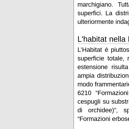
marchigiano. Tut
superfici. La dist
ulteriormente inda
L'habitat nell
L’Habitat è piutto
superficie totale,
estensione risul
ampia distribuzio
modo frammentario,
6210 “Formazioni
cespugli su substr
di orchidee)”, s
“Formazioni erbose 